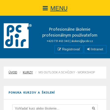
MENU
Profesionálne školenie
profesionálnym používateľom
+420 731 463 340 |
skoleni@pcdir.cz
Registrovať
Intranet
ÚVOD
KURZY
MS OUTLOOK A SCHŮZKY - WORKSHOP
PONUKA KURZOV A ŠKOLENÍ