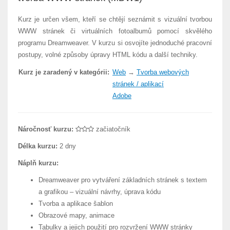
Kurz je určen všem, kteří se chtějí seznámit s vizuální tvorbou
WWW stránek či virtuálních fotoalbumů pomocí skvělého
programu Dreamweaver. V kurzu si osvojíte jednoduché pracovní
postupy, volné způsoby úpravy HTML kódu a další techniky.
Kurz je zaradený v kategórii:
Web
→
Tvorba webových
stránek / aplikací
Adobe
Náročnosť kurzu:
začiatočník
Délka kurzu:
2 dny
Náplň kurzu:
Dreamweaver pro vytváření základních stránek s textem
a grafikou – vizuální návrhy, úprava kódu
Tvorba a aplikace šablon
Obrazové mapy, animace
Tabulky a jejich použití pro rozvržení WWW stránky