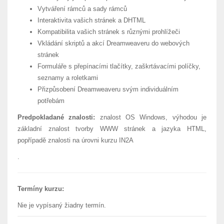
Vytváření rámců a sady rámců
Interaktivita vašich stránek a DHTML
Kompatibilita vašich stránek s různými prohlížeči
Vkládání skriptů a akcí Dreamweaveru do webových
stránek
Formuláře s přepínacími tlačítky, zaškrtávacími políčky,
seznamy a roletkami
Přizpůsobení Dreamweaveru svým individuálním
potřebám
Predpokladané znalosti:
znalost OS Windows, výhodou je
základní znalost tvorby WWW stránek a jazyka HTML,
popřípadě znalosti na úrovni kurzu IN2A
.
Termíny kurzu:
Nie je vypísaný žiadny termín.