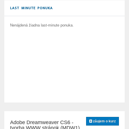
LAST MINUTE PONUKA
Nenájdená žiadna last-minute ponuka.
záujem o kurz
Adobe Dreamweaver CS6 -
tvorba WWW stránok (MDW1)