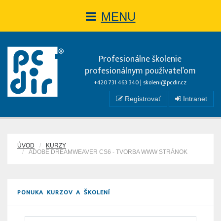
MENU
Profesionálne školenie
profesionálnym používateľom
+420 731 463 340 |
skoleni@pcdir.cz
Registrovať
Intranet
ÚVOD
KURZY
ADOBE DREAMWEAVER CS6 - TVORBA WWW STRÁNOK
PONUKA KURZOV A ŠKOLENÍ