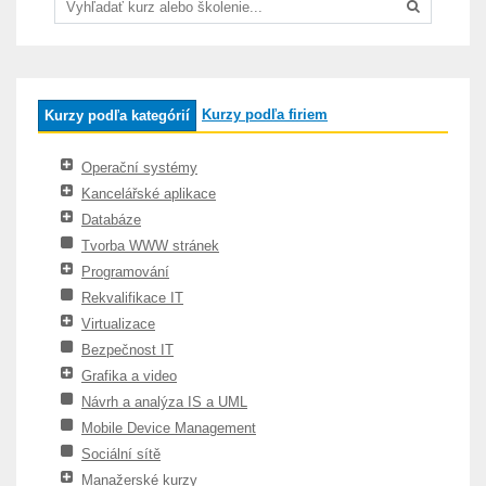
Kurzy podľa firiem
Kurzy podľa kategórií
Operační systémy
Kancelářské aplikace
Databáze
Tvorba WWW stránek
Programování
Rekvalifikace IT
Virtualizace
Bezpečnost IT
Grafika a video
Návrh a analýza IS a UML
Mobile Device Management
Sociální sítě
Manažerské kurzy