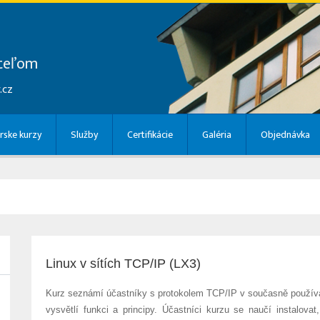
ateľom
.cz
rske kurzy
Služby
Certifikácie
Galéria
Objednávka
Linux v sítích TCP/IP (LX3)
Kurz seznámí účastníky s protokolem TCP/IP v současně používané 
vysvětlí funkci a principy. Účastníci kurzu se naučí instalov