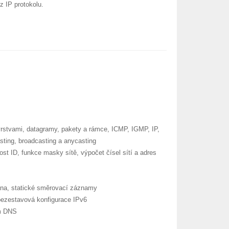
z IP protokolu.
vrstvami, datagramy, pakety a rámce, ICMP, IGMP, IP,
sting, broadcasting a anycasting
host ID, funkce masky sítě, výpočet čísel sítí a adres
rána, statické směrovací záznamy
bezestavová konfigurace IPv6
ém DNS