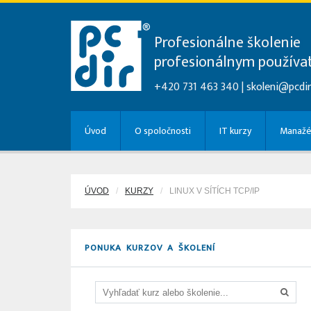
Profesionálne školenie
profesionálnym použív
+420 731 463 340 |
skoleni@pcdir
Úvod
O spoločnosti
IT kurzy
Manažé
ÚVOD
KURZY
LINUX V SÍTÍCH TCP/IP
PONUKA KURZOV A ŠKOLENÍ