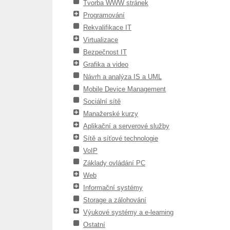
Tvorba WWW stránek
Programování
Rekvalifikace IT
Virtualizace
Bezpečnost IT
Grafika a video
Návrh a analýza IS a UML
Mobile Device Management
Sociální sítě
Manažerské kurzy
Aplikační a serverové služby
Sítě a síťové technologie
VoIP
Základy ovládání PC
Web
Informační systémy
Storage a zálohování
Výukové systémy a e-learning
Ostatní