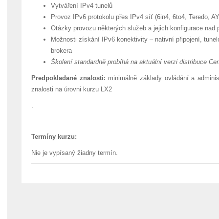
Vytváření IPv4 tunelů
Provoz IPv6 protokolu přes IPv4 síť (6in4, 6to4, Teredo, AY
Otázky provozu některých služeb a jejich konfigurace nad
Možnosti získání IPv6 konektivity – nativní připojení, tun
brokera
Školení standardně probíhá na aktuální verzi distribuce Cen
Predpokladané znalosti:
minimálně základy ovládání a adminis
znalosti na úrovni kurzu LX2
.
Termíny kurzu:
Nie je vypísaný žiadny termín.