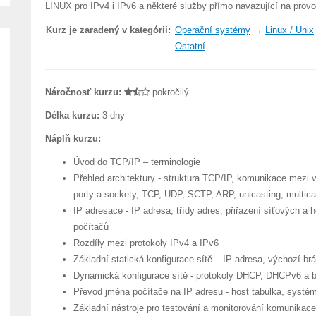
LINUX pro IPv4 i IPv6 a některé služby přímo navazující na provo
Kurz je zaradený v kategórii:
Operační systémy
→
Linux / Unix
Ostatní
Náročnosť kurzu:
pokročilý
Délka kurzu:
3 dny
Náplň kurzu:
Úvod do TCP/IP – terminologie
Přehled architektury - struktura TCP/IP, komunikace mezi 
porty a sockety, TCP, UDP, SCTP, ARP, unicasting, multica
IP adresace - IP adresa, třídy adres, přiřazení síťových a 
počítačů
Rozdíly mezi protokoly IPv4 a IPv6
Základní statická konfigurace sítě – IP adresa, výchozí b
Dynamická konfigurace sítě - protokoly DHCP, DHCPv6 a 
Převod jména počítače na IP adresu - host tabulka, syst
Základní nástroje pro testování a monitorování komunikace