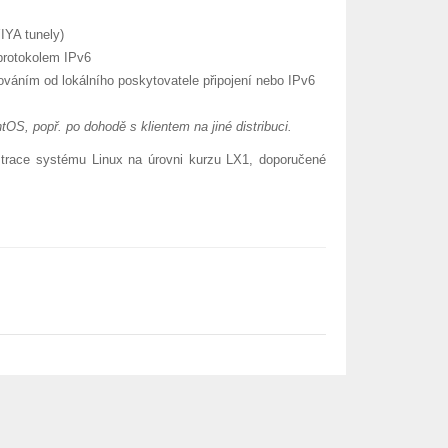
IYA tunely)
 protokolem IPv6
elováním od lokálního poskytovatele připojení nebo IPv6
tOS, popř. po dohodě s klientem na jiné distribuci.
trace systému Linux na úrovni kurzu LX1, doporučené