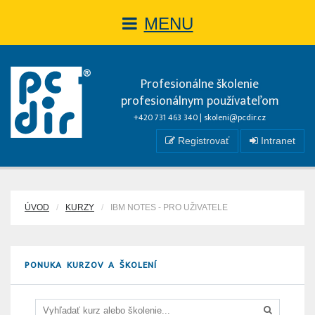
MENU
Profesionálne školenie
profesionálnym používateľom
+420 731 463 340 |
skoleni@pcdir.cz
Registrovať
Intranet
ÚVOD
KURZY
IBM NOTES - PRO UŽIVATELE
PONUKA KURZOV A ŠKOLENÍ