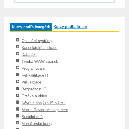
Kurzy podľa firiem
Kurzy podľa kategórií
Operační systémy
Kancelářské aplikace
Databáze
Tvorba WWW stránek
Programování
Rekvalifikace IT
Virtualizace
Bezpečnost IT
Grafika a video
Návrh a analýza IS a UML
Mobile Device Management
Sociální sítě
Manažerské kurzy