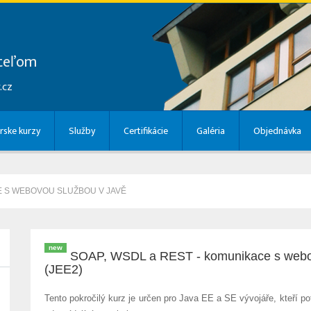
ateľom
.cz
rske kurzy
Služby
Certifikácie
Galéria
Objednávka
E S WEBOVOU SLUŽBOU V JAVĚ
new
SOAP, WSDL a REST - komunikace s webo
(JEE2)
Tento pokročilý kurz je určen pro Java EE a SE vývojáře, kteří po