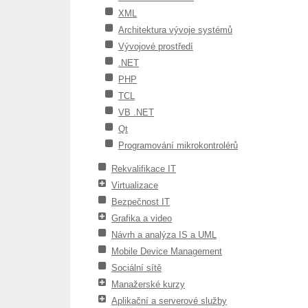
XML
Architektura vývoje systémů
Vývojové prostředí
.NET
PHP
TCL
VB .NET
Qt
Programování mikrokontrolérů
Rekvalifikace IT
Virtualizace
Bezpečnost IT
Grafika a video
Návrh a analýza IS a UML
Mobile Device Management
Sociální sítě
Manažerské kurzy
Aplikační a serverové služby