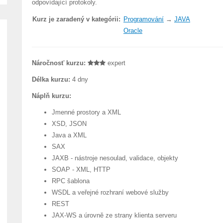
odpovídající protokoly.
Kurz je zaradený v kategórii:
Programování
→
JAVA
Oracle
Náročnosť kurzu:
expert
Délka kurzu:
4 dny
Náplň kurzu:
Jmenné prostory a XML
XSD, JSON
Java a XML
SAX
JAXB - nástroje nesoulad, validace, objekty
SOAP - XML, HTTP
RPC šablona
WSDL a veřejné rozhraní webové služby
REST
JAX-WS a úrovně ze strany klienta serveru