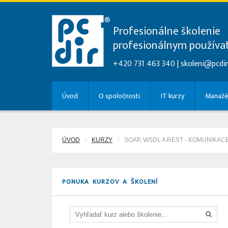
Profesionálne školenie
profesionálnym použív
+420 731 463 340 |
skoleni@pcdir
Úvod
O spoločnosti
IT kurzy
Manažé
ÚVOD
KURZY
SOAP, WSDL A REST - KOMUNIKAC
PONUKA KURZOV A ŠKOLENÍ