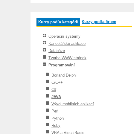
Kurzy podľa firiem
Kurzy podľa kategórií
Operační systémy
Kancelářské aplikace
Databáze
Tvorba WWW stránek
Programování
Borland Delphi
C/C++
C#
JAVA
Vývoj mobilních aplikací
Perl
Python
Ruby
VBA a VisualBasic