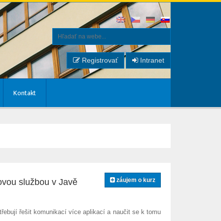
Registrovať
Intranet
Kontakt
záujem o kurz
vou službou v Javě
třebují řešit komunikací více aplikací a naučit se k tomu