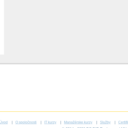
Úvod
O spoločnosti
IT kurzy
Manažérske kurzy
Služby
Certif