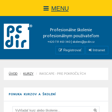
MENU
Profesionálne školenie
profesionálnym používateľom
+420 731 463 340 |
skoleni@pcdir.cz
Registrovať
Intranet
ÚVOD
KURZY
INKSCAPE - PRE POKROČILÝCH
PONUKA KURZOV A ŠKOLENÍ