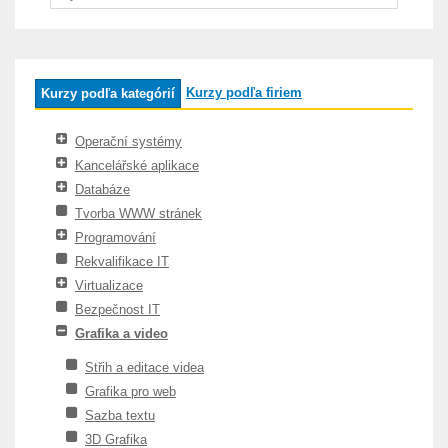
Kurzy podľa firiem
Kurzy podľa kategórií
Operační systémy
Kancelářské aplikace
Databáze
Tvorba WWW stránek
Programování
Rekvalifikace IT
Virtualizace
Bezpečnost IT
Grafika a video
Střih a editace videa
Grafika pro web
Sazba textu
3D Grafika