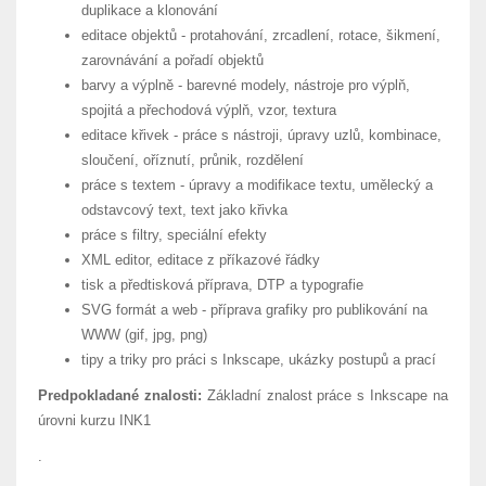
duplikace a klonování
editace objektů - protahování, zrcadlení, rotace, šikmení,
zarovnávání a pořadí objektů
barvy a výplně - barevné modely, nástroje pro výplň,
spojitá a přechodová výplň, vzor, textura
editace křivek - práce s nástroji, úpravy uzlů, kombinace,
sloučení, oříznutí, průnik, rozdělení
práce s textem - úpravy a modifikace textu, umělecký a
odstavcový text, text jako křivka
práce s filtry, speciální efekty
XML editor, editace z příkazové řádky
tisk a předtisková příprava, DTP a typografie
SVG formát a web - příprava grafiky pro publikování na
WWW (gif, jpg, png)
tipy a triky pro práci s Inkscape, ukázky postupů a prací
Predpokladané znalosti:
Základní znalost práce s Inkscape na
úrovni kurzu INK1
.