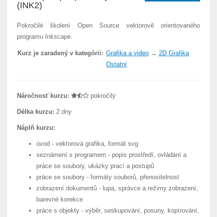
(INK2)
Pokročilé školení Open Source vektorově orientovaného
programu Inkscape.
Kurz je zaradený v kategórii:
Grafika a video
→
2D Grafika
Ostatní
Náročnosť kurzu:
pokročilý
Délka kurzu:
2 dny
Náplň kurzu:
úvod - vektorová grafika, formát svg
seznámení s programem - popis prostředí, ovládání a
práce se soubory, ukázky prací a postupů
práce se soubory - formáty souborů, přenositelnost
zobrazení dokumentů - lupa, správce a režimy zobrazení,
barevné korekce
práce s objekty - výběr, seskupování, posuny, kopírování,