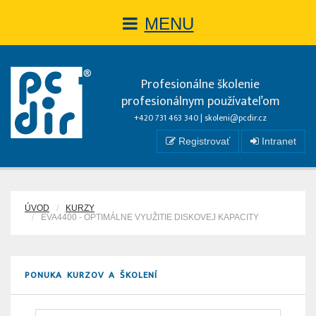
MENU
Profesionálne školenie
profesionálnym používateľom
+420 731 463 340 |
skoleni@pcdir.cz
Registrovať
Intranet
ÚVOD
KURZY
EVA4400 - OPTIMÁLNE VYUŽITIE DISKOVEJ KAPACITY
PONUKA KURZOV A ŠKOLENÍ