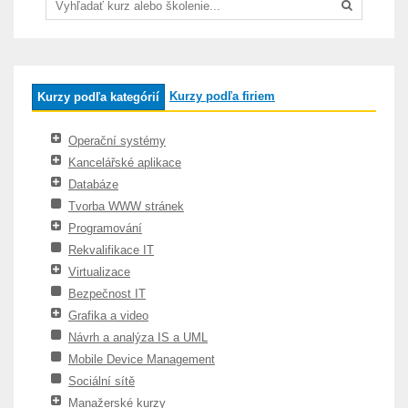
Kurzy podľa firiem
Kurzy podľa kategórií
Operační systémy
Kancelářské aplikace
Databáze
Tvorba WWW stránek
Programování
Rekvalifikace IT
Virtualizace
Bezpečnost IT
Grafika a video
Návrh a analýza IS a UML
Mobile Device Management
Sociální sítě
Manažerské kurzy