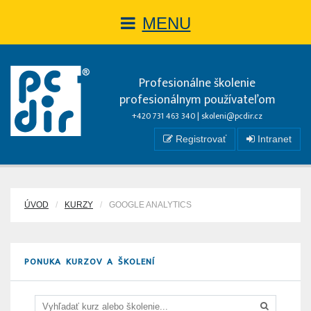
MENU
Profesionálne školenie
profesionálnym používateľom
+420 731 463 340 |
skoleni@pcdir.cz
Registrovať
Intranet
ÚVOD
KURZY
GOOGLE ANALYTICS
PONUKA KURZOV A ŠKOLENÍ