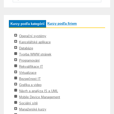
Kurzy podľa firiem
Kurzy podľa kategórií
Operační systémy
Kancelářské aplikace
Databáze
Tvorba WWW stránek
Programování
Rekvalifikace IT
Virtualizace
Bezpečnost IT
Grafika a video
Návrh a analýza IS a UML
Mobile Device Management
Sociální sítě
Manažerské kurzy