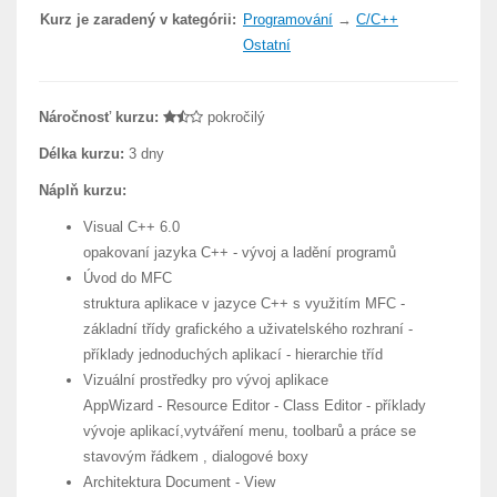
Kurz je zaradený v kategórii:
Programování
→
C/C++
Ostatní
Náročnosť kurzu:
pokročilý
Délka kurzu:
3 dny
Náplň kurzu:
Visual C++ 6.0
opakovaní jazyka C++ - vývoj a ladění programů
Úvod do MFC
struktura aplikace v jazyce C++ s využitím MFC -
základní třídy grafického a uživatelského rozhraní -
příklady jednoduchých aplikací - hierarchie tříd
Vizuální prostředky pro vývoj aplikace
AppWizard - Resource Editor - Class Editor - příklady
vývoje aplikací,vytváření menu, toolbarů a práce se
stavovým řádkem , dialogové boxy
Architektura Document - View