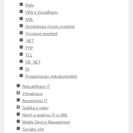
Ruby
VBA a VisualBasic
XML
Architektura vývoje systémů
Vývojové prostředí
.NET
PHP
TCL
VB .NET
Qt
Programování mikrokontrolérů
Rekvalifikace IT
Virtualizace
Bezpečnost IT
Grafika a video
Návrh a analýza IS a UML
Mobile Device Management
Sociální sítě