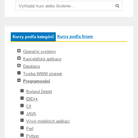
Kurzy podľa firiem
Kurzy podľa kategórií
Operační systémy
Kancelářské aplikace
Databáze
Tvorba WWW stránek
Programování
Borland Delphi
C/C++
C#
JAVA
Vývoj mobilních aplikací
Perl
Python