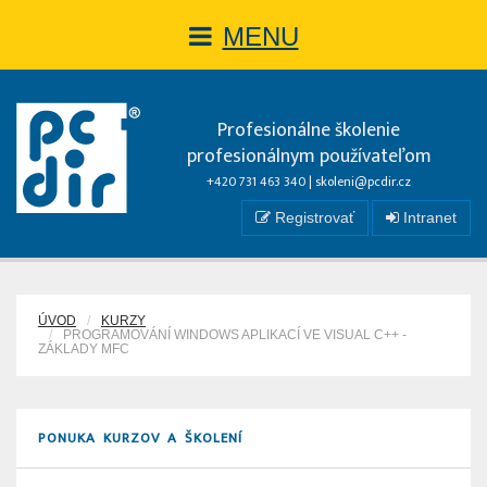
MENU
Profesionálne školenie
profesionálnym používateľom
+420 731 463 340 |
skoleni@pcdir.cz
Registrovať
Intranet
ÚVOD
KURZY
PROGRAMOVÁNÍ WINDOWS APLIKACÍ VE VISUAL C++ -
ZÁKLADY MFC
PONUKA KURZOV A ŠKOLENÍ