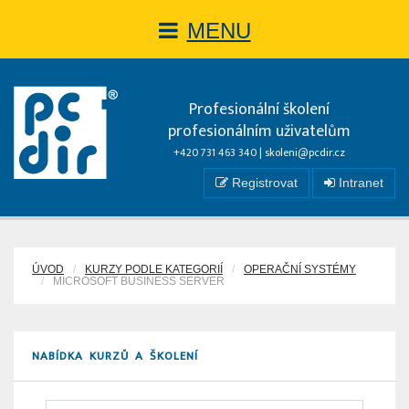
MENU
Profesionální školení
profesionálním uživatelům
+420 731 463 340 |
skoleni@pcdir.cz
Registrovat
Intranet
ÚVOD
KURZY PODLE KATEGORIÍ
OPERAČNÍ SYSTÉMY
MICROSOFT BUSINESS SERVER
NABÍDKA KURZŮ A ŠKOLENÍ