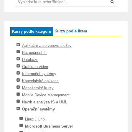
Kurzy podle firem
Kurzy podle kategorií
Aplikační a serverové služby
Bezpečnost IT
Databáze
Grafika a video
Informační systémy
Kancelářské aplikace
Manažerské kurzy
Mobile Device Management
Návrh a analýza IS a UML
Operační systémy
Linux / Unix
Microsoft Business Server