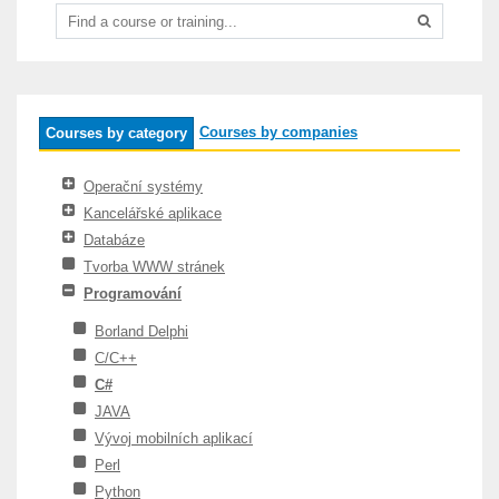
Courses by companies
Courses by category
Operační systémy
Kancelářské aplikace
Databáze
Tvorba WWW stránek
Programování
Borland Delphi
C/C++
C#
JAVA
Vývoj mobilních aplikací
Perl
Python