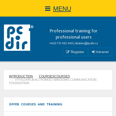
MENU
Professional training for
professional users
+420 731 463 340 |
skoleni@pcdir.cz
Register
Intranet
INTRODUCTION
COURSESCOURSES
VÝVOJ APLIKACÍ POMOCÍ WINDOWS COMMUNICATION
FOUNDATION
OFFER COURSES AND TRAINING