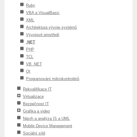
Ruby
VBA a VisualBasic
XML
Architektura vývoje systémů
Vývojové prostředí
.NET
PHP
TCL
VB .NET
Qt
Programování mikrokontrolérů
Rekvalifikace IT
Virtualizace
Bezpečnost IT
Grafika a video
Návrh a analýza IS a UML
Mobile Device Management
Sociální sítě