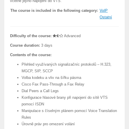
včetně jejího napojení do VTS.
The course is included in the following category:
VoIP
Ostatní
Difficulty of the course:
Advanced
Course duration:
3 days
Contents of the course:
Přehled využívaných signalizačníc protokolů – H.323,
MGCP, SIP, SCCP
Volba kodeku a vliv na šířku pásma
Cisco Fax Pass-Through a Fax Relay
Dial Peers a Call Legs
Konfigurace hlasové brany při napojení do sítě VTS
pomocí ISDN
Manipulace s číselným plánem pomocí Voice Translation
Rules
Úrovně práv pro omezení volání