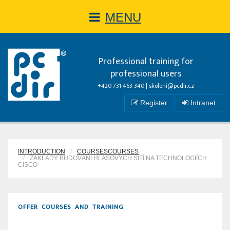
MENU
Professional training for
professional users
+420 731 463 340 |
skoleni@pcdir.cz
Register
Intranet
INTRODUCTION
COURSESCOURSES
ZÁKLADY BUDOVÁNÍ HLASOVÝCH SÍTÍ NA TECHNOLOGIÍCH
CISCO
OFFER COURSES AND TRAINING