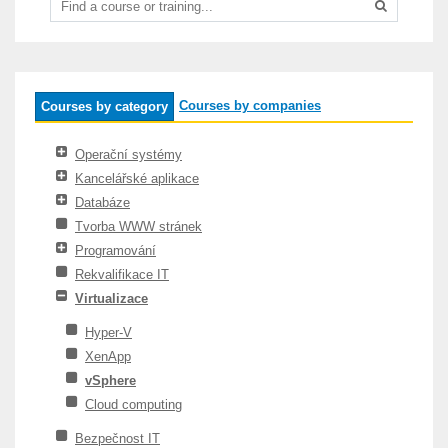
Courses by companies
Courses by category
Operační systémy
Kancelářské aplikace
Databáze
Tvorba WWW stránek
Programování
Rekvalifikace IT
Virtualizace
Hyper-V
XenApp
vSphere
Cloud computing
Bezpečnost IT