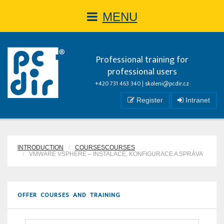
MENU
Professional training for
professional users
+420 731 463 340 |
skoleni@pcdir.cz
Register
Intranet
INTRODUCTION
COURSESCOURSES
VMWARE VSPHERE – INSTALACE, KONFIGURACE A SPRÁVA
OFFER COURSES AND TRAINING