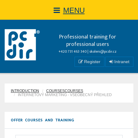
MENU
Professional training for
professional users
+420 731 463 340 |
skoleni@pcdir.cz
Register
Intranet
INTRODUCTION
COURSESCOURSES
INTERNETOVÝ MARKETING - VŠEOBECNÝ PŘEHLED
OFFER COURSES AND TRAINING