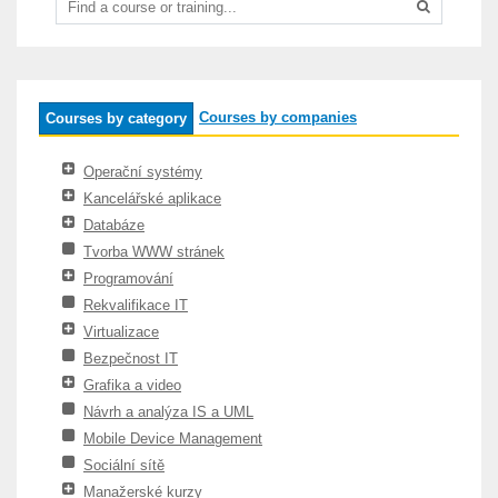
Courses by companies
Courses by category
Operační systémy
Kancelářské aplikace
Databáze
Tvorba WWW stránek
Programování
Rekvalifikace IT
Virtualizace
Bezpečnost IT
Grafika a video
Návrh a analýza IS a UML
Mobile Device Management
Sociální sítě
Manažerské kurzy