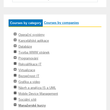
Courses by companies
Courses by category
Operační systémy
Kancelářské aplikace
Databáze
Tvorba WWW stránek
Programování
Rekvalifikace IT
Virtualizace
Bezpečnost IT
Grafika a video
Návrh a analýza IS a UML
Mobile Device Management
Sociální sítě
Manažerské kurzy