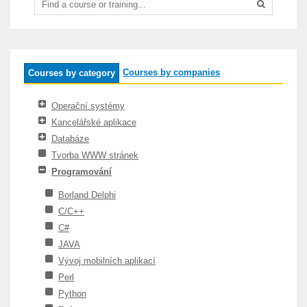
Courses by companies
Courses by category
Operační systémy
Kancelářské aplikace
Databáze
Tvorba WWW stránek
Programování
Borland Delphi
C/C++
C#
JAVA
Vývoj mobilních aplikací
Perl
Python