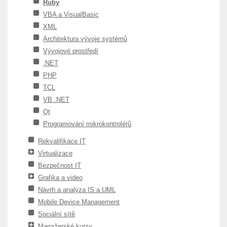
Ruby
VBA a VisualBasic
XML
Architektura vývoje systémů
Vývojové prostředí
.NET
PHP
TCL
VB .NET
Qt
Programování mikrokontrolérů
Rekvalifikace IT
Virtualizace
Bezpečnost IT
Grafika a video
Návrh a analýza IS a UML
Mobile Device Management
Sociální sítě
Manažerské kurzy