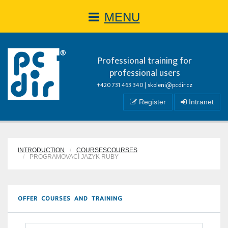
MENU
Professional training for
professional users
+420 731 463 340 |
skoleni@pcdir.cz
Register
Intranet
INTRODUCTION
COURSESCOURSES
PROGRAMOVACÍ JAZYK RUBY
OFFER COURSES AND TRAINING