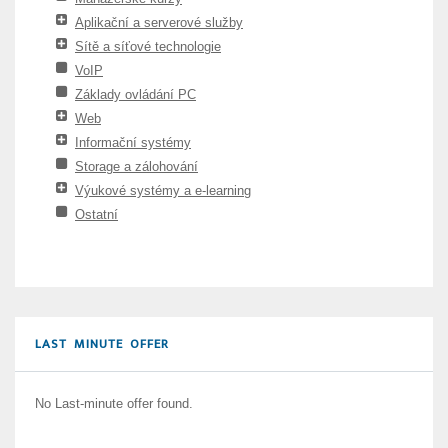
Aplikační a serverové služby
Sítě a síťové technologie
VoIP
Základy ovládání PC
Web
Informační systémy
Storage a zálohování
Výukové systémy a e-learning
Ostatní
LAST MINUTE OFFER
No Last-minute offer found.