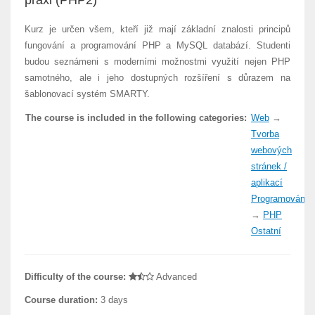
praxi (PHP2)
Kurz je určen všem, kteří již mají základní znalosti principů
fungování a programování PHP a MySQL databází. Studenti
budou seznámeni s moderními možnostmi využití nejen PHP
samotného, ale i jeho dostupných rozšíření s důrazem na
šablonovací systém SMARTY.
The course is included in the following categories:
Web
→
Tvorba
webových
stránek /
aplikací
Programování
→
PHP
Ostatní
Difficulty of the course:
Advanced
Course duration:
3 days