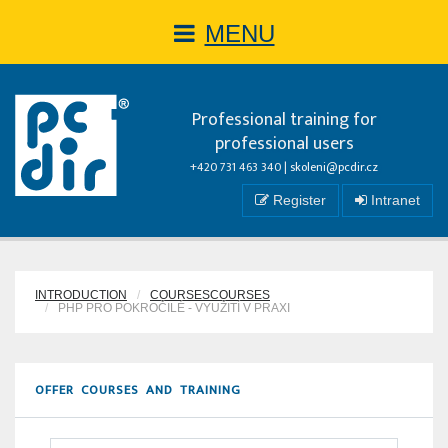
MENU
Professional training for
professional users
+420 731 463 340 |
skoleni@pcdir.cz
Register
Intranet
INTRODUCTION
COURSESCOURSES
PHP PRO POKROČILÉ - VYUŽITÍ V PRAXI
OFFER COURSES AND TRAINING