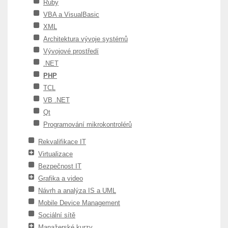
Ruby
VBA a VisualBasic
XML
Architektura vývoje systémů
Vývojové prostředí
.NET
PHP
TCL
VB .NET
Qt
Programování mikrokontrolérů
Rekvalifikace IT
Virtualizace
Bezpečnost IT
Grafika a video
Návrh a analýza IS a UML
Mobile Device Management
Sociální sítě
Manažerské kurzy