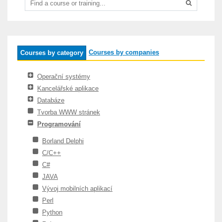
Courses by companies
Courses by category
Operační systémy
Kancelářské aplikace
Databáze
Tvorba WWW stránek
Programování
Borland Delphi
C/C++
C#
JAVA
Vývoj mobilních aplikací
Perl
Python