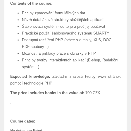
Contents of the course:
Pricipy zpracování formulářových dat
Návrh databázové struktury složitějších aplikací
Šablonovací systém - co to je a proč jej používat
Praktické použití šablonovacího systému SMARTY
Dostupná rozšíření PHP (práce s e-maily, XLS, DOC,
PDF soubory...)
Možnosti a příklady práce s obrázky v PHP
Principy tvorby interaktivních aplikací (E-shop, Redakční
systém...)
Expected knowledge:
Základní znalosti tvorby www stránek
pomocí technologie PHP
The price includes books in the value of:
700 CZK
.
Course dates:
No dates are listed.