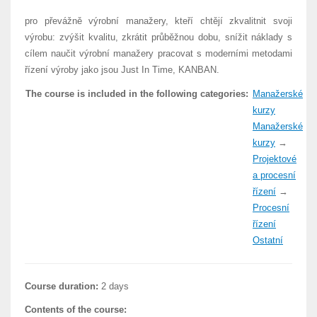
pro převážně výrobní manažery, kteří chtějí zkvalitnit svoji
výrobu: zvýšit kvalitu, zkrátit průběžnou dobu, snížit náklady s
cílem naučit výrobní manažery pracovat s moderními metodami
řízení výroby jako jsou Just In Time, KANBAN.
The course is included in the following categories:
Manažerské
kurzy
Manažerské
kurzy
→
Projektové
a procesní
řízení
→
Procesní
řízení
Ostatní
Course duration:
2 days
Contents of the course: