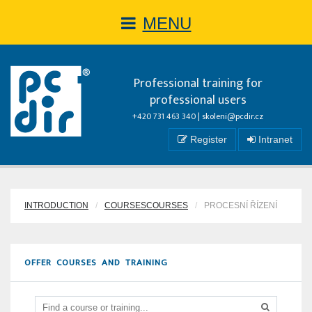
MENU
Professional training for
professional users
+420 731 463 340 |
skoleni@pcdir.cz
Register
Intranet
INTRODUCTION
COURSESCOURSES
PROCESNÍ ŘÍZENÍ
OFFER COURSES AND TRAINING