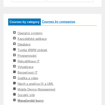
Courses by companies
Courses by category
Operační systémy
Kancelářské aplikace
Databáze
Tvorba WWW stránek
Programování
Rekvalifikace IT
Virtualizace
Bezpečnost IT
Grafika a video
Návrh a analýza IS a UML
Mobile Device Management
Sociální sítě
Manažerské kurzy