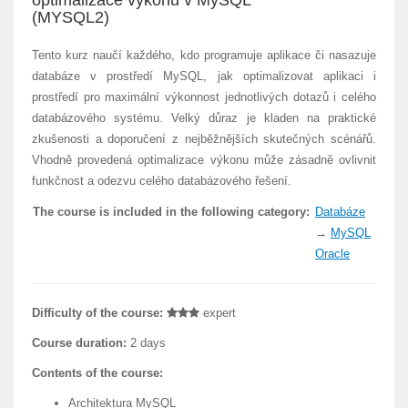
optimalizace výkonu v MySQL
(MYSQL2)
Tento kurz naučí každého, kdo programuje aplikace či nasazuje
databáze v prostředí MySQL, jak optimalizovat aplikaci i
prostředí pro maximální výkonnost jednotlivých dotazů i celého
databázového systému. Velký důraz je kladen na praktické
zkušenosti a doporučení z nejběžnějších skutečných scénářů.
Vhodně provedená optimalizace výkonu může zásadně ovlivnit
funkčnost a odezvu celého databázového řešení.
The course is included in the following category:
Databáze
→
MySQL
Oracle
Difficulty of the course:
expert
Course duration:
2 days
Contents of the course:
Architektura MySQL