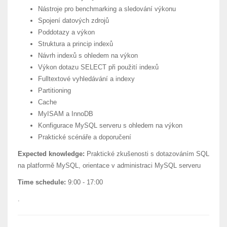
Nástroje pro benchmarking a sledování výkonu
Spojení datových zdrojů
Poddotazy a výkon
Struktura a princip indexů
Návrh indexů s ohledem na výkon
Výkon dotazu SELECT při použití indexů
Fulltextové vyhledávání a indexy
Partitioning
Cache
MyISAM a InnoDB
Konfigurace MySQL serveru s ohledem na výkon
Praktické scénáře a doporučení
Expected knowledge:
Praktické zkušenosti s dotazováním SQL
na platformě MySQL, orientace v administraci MySQL serveru
Time schedule:
9:00 - 17:00
.