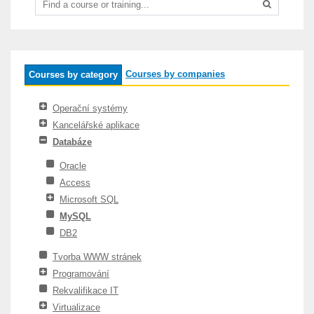
Courses by companies
Courses by category
Operační systémy
Kancelářské aplikace
Databáze
Oracle
Access
Microsoft SQL
MySQL
DB2
Tvorba WWW stránek
Programování
Rekvalifikace IT
Virtualizace