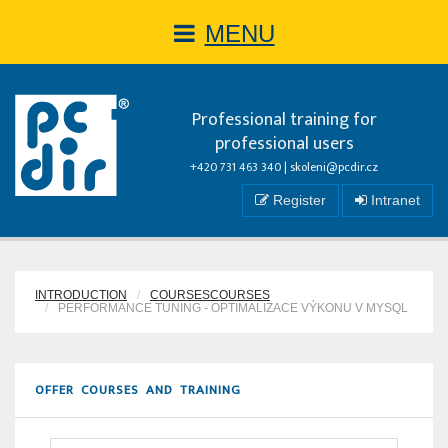
MENU
Professional training for
professional users
+420 731 463 340 |
skoleni@pcdir.cz
Register
Intranet
INTRODUCTION
COURSESCOURSES
PERFORMANCE TUNING - OPTIMALIZACE VÝKONU V MYSQL
OFFER COURSES AND TRAINING