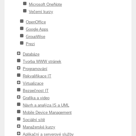
Microsoft OneNote
Večerní kurzy
OpenOffice
Google Apps
GroupWise
Prezi
Databáze
Tvorba WWW stránek
Programování
Rekvalifikace IT
Virtualizace
Bezpečnost IT
Grafika a video
Návrh a analýza IS a UML
Mobile Device Management
Sociální sítě
Manažerské kurzy
Aplikační a serverové služby