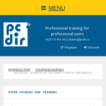
MENU
Professional training for
professional users
+420 731 463 340 |
skoleni@pcdir.cz
Register
Intranet
INTRODUCTION
COURSESCOURSES
MS EXCEL - POKROČILÉ TECHNIKY V PRAXI ÚŘEDNÍKA II.
OFFER COURSES AND TRAINING