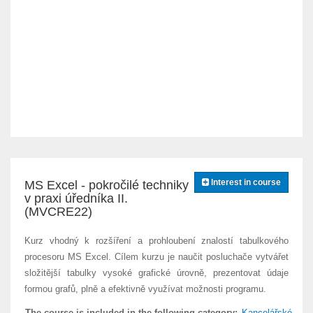
Interest in course
MS Excel - pokročilé techniky
v praxi úředníka II.
(MVCRE22)
Kurz vhodný k rozšíření a prohloubení znalostí tabulkového
procesoru MS Excel. Cílem kurzu je naučit posluchače vytvářet
složitější tabulky vysoké grafické úrovně, prezentovat údaje
formou grafů, plně a efektivně využívat možnosti programu.
The course is included in the following category:
Kancelářské