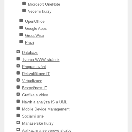
Microsoft OneNote
Večerní kurzy
OpenOffice
Google Apps
GroupWise
Prezi
Databáze
Tvorba WWW stránek
Programování
Rekvalifikace IT
Virtualizace
Bezpečnost IT
Grafika a video
Návrh a analýza IS a UML
Mobile Device Management
Sociální sítě
Manažerské kurzy
Aplikační a serverové služby