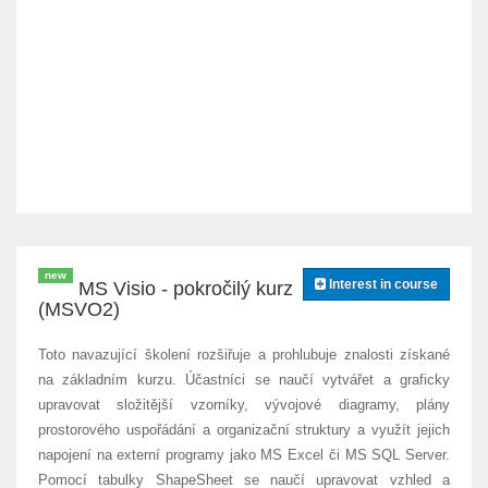
new
Interest in course
MS Visio - pokročilý kurz
(MSVO2)
Toto navazující školení rozšiřuje a prohlubuje znalosti získané
na základním kurzu. Účastníci se naučí vytvářet a graficky
upravovat složitější vzorníky, vývojové diagramy, plány
prostorového uspořádání a organizační struktury a využít jejich
napojení na externí programy jako MS Excel či MS SQL Server.
Pomocí tabulky ShapeSheet se naučí upravovat vzhled a