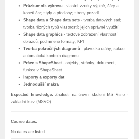
Průzkumník výkresu
- vlastní vzorky výplně, čáry a
konců čar; styly a předlohy; strany pozadí
Shape data a Shape data sets
- tvorba datových sad;
tvorba různých typů vlastností; jejich správné využití
Shape data graphics
- textové zobrazení vlastností
obrazců; podmíněné formáty; KPI
Tvorba pokročilých diagramů
- plavecké dráhy; sekce;
automatická kontrola diagramu
Práce s ShapeSheet
- objekty; stránky; dokument;
funkce v ShapeSheet
Importy a exporty dat
Jednodušší makra
Expected knowledge:
Znalosti na úrovni školení MS Visio -
základní kurz (MSVO)
Course dates:
No dates are listed.