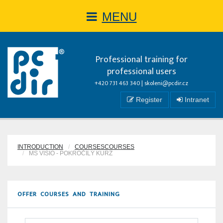
MENU
Professional training for
professional users
+420 731 463 340 |
skoleni@pcdir.cz
Register
Intranet
INTRODUCTION
COURSESCOURSES
MS VISIO - POKROČILÝ KURZ
OFFER COURSES AND TRAINING