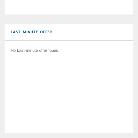
LAST MINUTE OFFER
No Last-minute offer found.