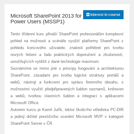
Interest in course
Microsoft SharePoint 2013 for
Power Users (MSSP1)
Tento třídenní kurz přináší SharePoint profesionálům komplexní
pohled na možnosti a scénáře využití platformy SharePoint z
pohledu koncového uživatele, znalosti potřebné pro tvorbu
nových řešení a řadu praktických doporučení a zkušeností,
umožňujících vytěžit z dané technologie maximum.
Seznámíme se mimo jiné s principy fungování a architekturou
SharePoint, zásadami pro tvorbu logické struktury portálů a
webů, nástroji a funkcemi pro správu firemního obsahu, s
možnostmi využití předpřipravených šablon seznamů, knihoven
a webů, tvorbou vlastních šablon a integrací s aplikacemi
Microsoft Office.
Autorem kurzu je Kamil Juřík, lektor školicího střediska PC-DIR
a jediný držitel prestižního ocenění Microsoft MVP v kategorii
SharePoint Server v ČR.