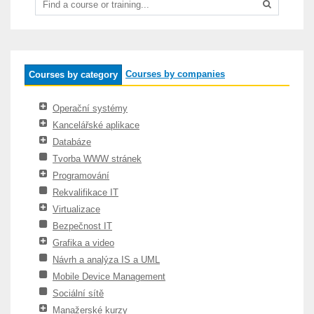
Courses by companies
Courses by category
Operační systémy
Kancelářské aplikace
Databáze
Tvorba WWW stránek
Programování
Rekvalifikace IT
Virtualizace
Bezpečnost IT
Grafika a video
Návrh a analýza IS a UML
Mobile Device Management
Sociální sítě
Manažerské kurzy