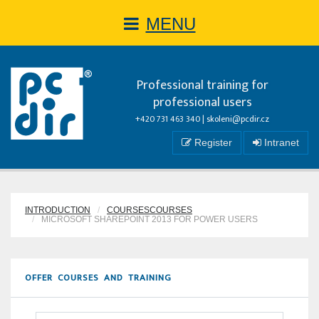
MENU
Professional training for
professional users
+420 731 463 340 |
skoleni@pcdir.cz
Register
Intranet
INTRODUCTION
COURSESCOURSES
MICROSOFT SHAREPOINT 2013 FOR POWER USERS
OFFER COURSES AND TRAINING