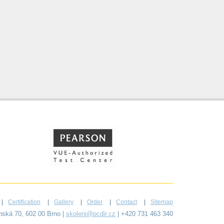
Certification
Gallery
Order
Contact
Sitemap
ýnská 70, 602 00 Brno |
skoleni@pcdir.cz
| +420 731 463 340