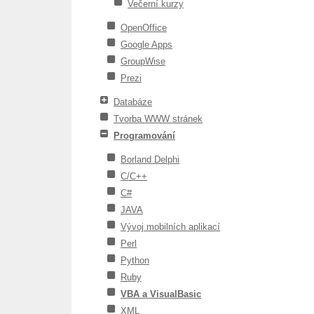
Večerní kurzy
OpenOffice
Google Apps
GroupWise
Prezi
Databáze
Tvorba WWW stránek
Programování
Borland Delphi
C/C++
C#
JAVA
Vývoj mobilních aplikací
Perl
Python
Ruby
VBA a VisualBasic
XML