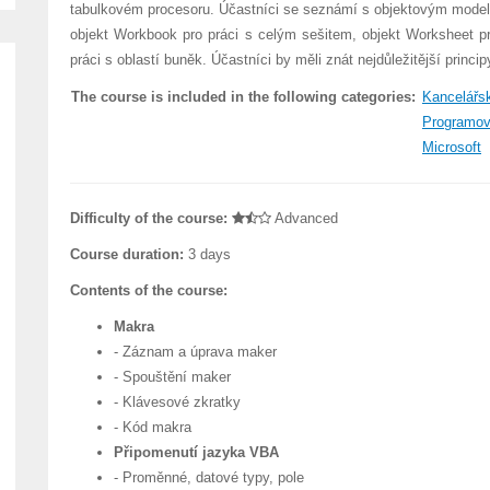
tabulkovém procesoru. Účastníci se seznámí s objektovým modele
objekt Workbook pro práci s celým sešitem, objekt Worksheet pr
práci s oblastí buněk. Účastníci by měli znát nejdůležitější prin
The course is included in the following categories:
Kancelářsk
Programov
Microsoft
Difficulty of the course:
Advanced
Course duration:
3 days
Contents of the course:
Makra
- Záznam a úprava maker
- Spouštění maker
- Klávesové zkratky
- Kód makra
Připomenutí jazyka VBA
- Proměnné, datové typy, pole