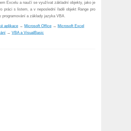
m Excelu a naučí se využívat základní objekty, jako je
o práci s listem, a v neposlední řadě objekt Range pro
cipy programování a základy jazyka VBA.
é aplikace
→
Microsoft Office
→
Microsoft Excel
ání
→
VBA a VisualBasic