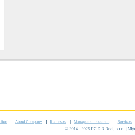
ction
About Company
It courses
Management courses
Services
© 2014 - 2026 PC-DIR Real, s.r.o. | Ml