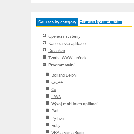
Courses by companies
Courses by category
Operační systémy
Kancelářské aplikace
Databáze
Tvorba WWW stránek
Programování
Borland Delphi
C/C++
C#
JAVA
Vývoj mobilních aplikací
Perl
Python
Ruby
VBA a VisualBasic