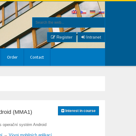
Register
Intranet
Order
Contact
Interest in course
ndroid (MMA1)
 s operační systém Android
ní
→
Vývoj mobilních aplikací