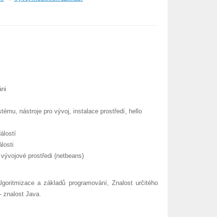
áni
tému, nástroje pro vývoj, instalace prostředí, hello
álostí
losti
í vývojové prostředi (netbeans)
lgoritmizace a základů programování, Znalost určitého
- znalost Java.