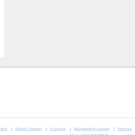
ction
About Company
It courses
Management courses
Services