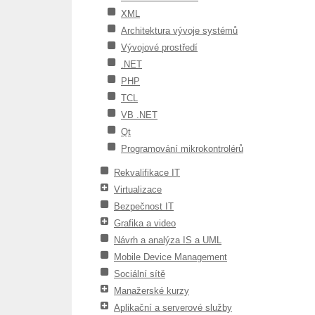
XML
Architektura vývoje systémů
Vývojové prostředí
.NET
PHP
TCL
VB .NET
Qt
Programování mikrokontrolérů
Rekvalifikace IT
Virtualizace
Bezpečnost IT
Grafika a video
Návrh a analýza IS a UML
Mobile Device Management
Sociální sítě
Manažerské kurzy
Aplikační a serverové služby