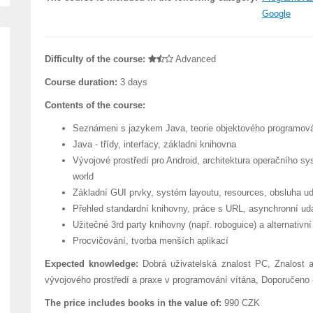
Google
Difficulty of the course:
Advanced
Course duration:
3 days
Contents of the course:
Seznámeni s jazykem Java, teorie objektového programov
Java - třídy, interfacy, základni knihovna
Vývojové prostředí pro Android, architektura operačního sys
world
Základní GUI prvky, systém layoutu, resources, obsluha ud
Přehled standardní knihovny, práce s URL, asynchronní udá
Užitečné 3rd party knihovny (např. roboguice) a alternativn
Procvičování, tvorba menších aplikací
Expected knowledge:
Dobrá uživatelská znalost PC, Znalost a
vývojového prostředí a praxe v programování vítána, Doporučeno 
The price includes books in the value of:
990 CZK