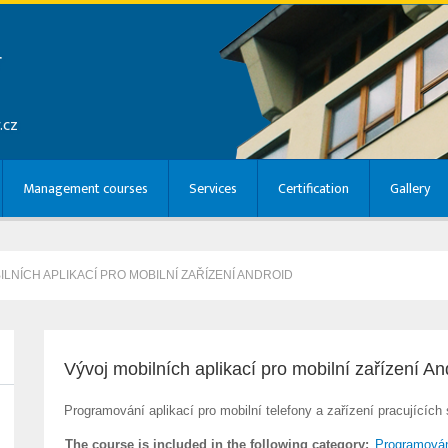
r
.cz
Management courses
Services
Certification
Gallery
ILNÍCH APLIKACÍ PRO MOBILNÍ ZAŘÍZENÍ ANDROID
Vývoj mobilních aplikací pro mobilní zařízení A
Programování aplikací pro mobilní telefony a zařízení pracujících
The course is included in the following category:
Programová