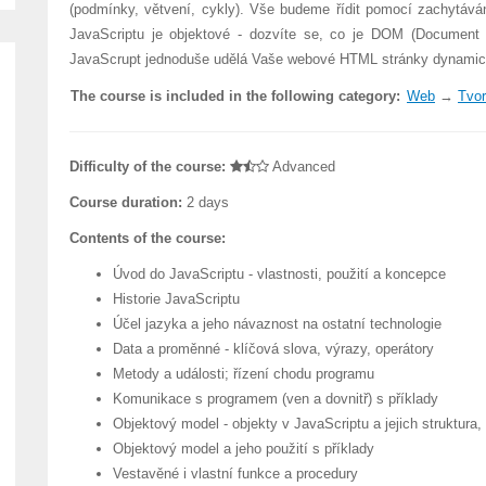
(podmínky, větvení, cykly). Vše budeme řídit pomocí zachytáván
JavaScriptu je objektové - dozvíte se, co je DOM (Document Ob
JavaScrupt jednoduše udělá Vaše webové HTML stránky dynamick
The course is included in the following category:
Web
→
Tvor
Difficulty of the course:
Advanced
Course duration:
2 days
Contents of the course:
Úvod do JavaScriptu - vlastnosti, použití a koncepce
Historie JavaScriptu
Účel jazyka a jeho návaznost na ostatní technologie
Data a proměnné - klíčová slova, výrazy, operátory
Metody a události; řízení chodu programu
Komunikace s programem (ven a dovnitř) s příklady
Objektový model - objekty v JavaScriptu a jejich struktura, 
Objektový model a jeho použití s příklady
Vestavěné i vlastní funkce a procedury