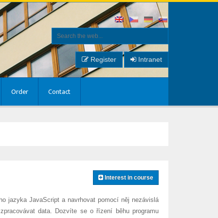
Register
Intranet
Order
Contact
Interest in course
ího jazyka JavaScript a navrhovat pomocí něj nezávislá
i zpracovávat data. Dozvíte se o řízení běhu programu