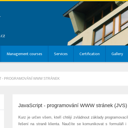
r
.cz
Management courses
Services
Certification
Gallery
T - PROGRAMOVÁNÍ WWW STRÁNEK
JavaScript - programování WWW stránek (JVS)
Kurz je určen všem, kteří chtějí zvládnout základy programovac
řešení na straně klienta. Naučíte se komunikovat s formuláři 