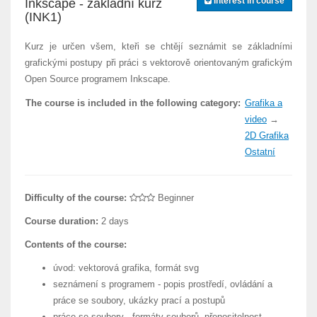
Interest in course
Inkscape - základní kurz
(INK1)
Kurz je určen všem, kteři se chtějí seznámit se základními
grafickými postupy při práci s vektorově orientovaným grafickým
Open Source programem Inkscape.
The course is included in the following category:
Grafika a
video
→
2D Grafika
Ostatní
Difficulty of the course:
Beginner
Course duration:
2 days
Contents of the course:
úvod: vektorová grafika, formát svg
seznámení s programem - popis prostředí, ovládání a
práce se soubory, ukázky prací a postupů
práce se soubory - formáty souborů, přenositelnost