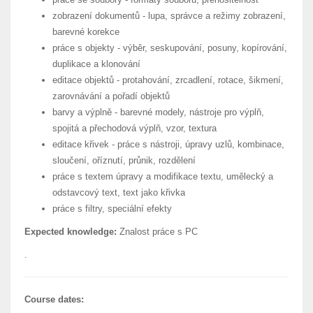
zobrazení dokumentů - lupa, správce a režimy zobrazení,
barevné korekce
práce s objekty - výběr, seskupování, posuny, kopírování,
duplikace a klonování
editace objektů - protahování, zrcadlení, rotace, šikmení,
zarovnávání a pořadí objektů
barvy a výplně - barevné modely, nástroje pro výplň,
spojitá a přechodová výplň, vzor, textura
editace křivek - práce s nástroji, úpravy uzlů, kombinace,
sloučení, oříznutí, průnik, rozdělení
práce s textem úpravy a modifikace textu, umělecký a
odstavcový text, text jako křivka
práce s filtry, speciální efekty
Expected knowledge:
Znalost práce s PC
.
Course dates: