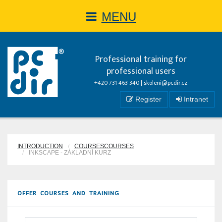
MENU
Professional training for
professional users
+420 731 463 340 |
skoleni@pcdir.cz
Register
Intranet
INTRODUCTION
COURSESCOURSES
INKSCAPE - ZÁKLADNÍ KURZ
OFFER COURSES AND TRAINING