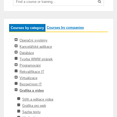
Courses by companies
Courses by category
Operační systémy
Kancelářské aplikace
Databáze
Tvorba WWW stránek
Programování
Rekvalifikace IT
Virtualizace
Bezpečnost IT
Grafika a video
Střih a editace videa
Grafika pro web
Sazba textu