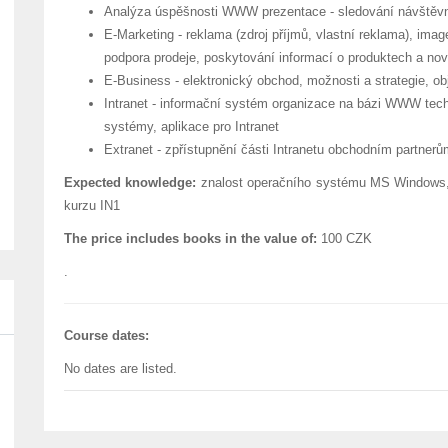
Analýza úspěšnosti WWW prezentace - sledování návštěvno
E-Marketing - reklama (zdroj příjmů, vlastní reklama), imag
podpora prodeje, poskytování informací o produktech a nov
E-Business - elektronický obchod, možnosti a strategie, o
Intranet - informační systém organizace na bázi WWW techn
systémy, aplikace pro Intranet
Extranet - zpřístupnění části Intranetu obchodním partner
Expected knowledge:
znalost operačního systému MS Windows, zá
kurzu IN1
The price includes books in the value of:
100 CZK
.
Course dates:
No dates are listed.