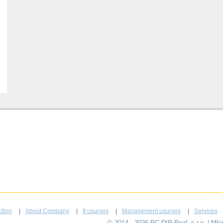
ction
About Company
It courses
Management courses
Services
© 2014 - 2026 PC-DIR Real, s.r.o. | Ml