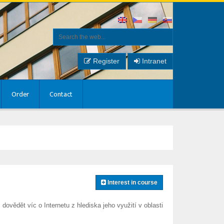
Register
Intranet
Order
Contact
Interest in course
dovědět víc o Internetu z hlediska jeho využití v oblasti