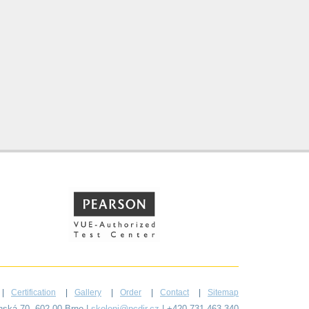
Certification
Gallery
Order
Contact
Sitemap
ýnská 70, 602 00 Brno |
skoleni@pcdir.cz
| +420 731 463 340