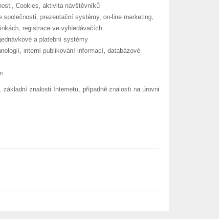
sti, Cookies, aktivita návštěvníků
e společnosti, prezentační systémy, on-line marketing,
inkách, registrace ve vyhledávačích
bjednávkové a platební systémy
ologií, interní publikování informací, databázové
ům
kladní znalosti Internetu, případně znalosti na úrovni