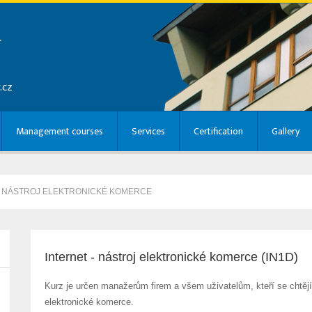
r
.cz
Management courses
Services
Certification
Gallery
- NÁSTROJ ELEKTRONICKÉ KOMERCE
Internet - nástroj elektronické komerce (IN1D)
Kurz je určen manažerům firem a všem uživatelům, kteří se chtějí 
elektronické komerce.