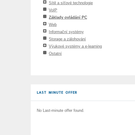
Sítě a síťové technologie
VoIP
Základy ovládání PC
Web
Informační systémy
Storage a zálohování
Výukové systémy a e-learning
Ostatní
LAST MINUTE OFFER
No Last-minute offer found.