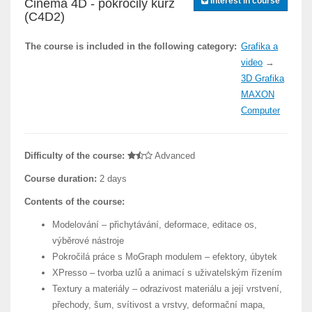
Interest in course
Cinema 4D - pokročilý kurz
(C4D2)
The course is included in the following category:
Grafika a
video
→
3D Grafika
MAXON
Computer
Difficulty of the course:
Advanced
Course duration:
2 days
Contents of the course:
Modelování – přichytávání, deformace, editace os,
výběrové nástroje
Pokročilá práce s MoGraph modulem – efektory, úbytek
XPresso – tvorba uzlů a animací s uživatelským řízením
Textury a materiály – odrazivost materiálu a její vrstvení,
přechody, šum, svítivost a vrstvy, deformační mapa,