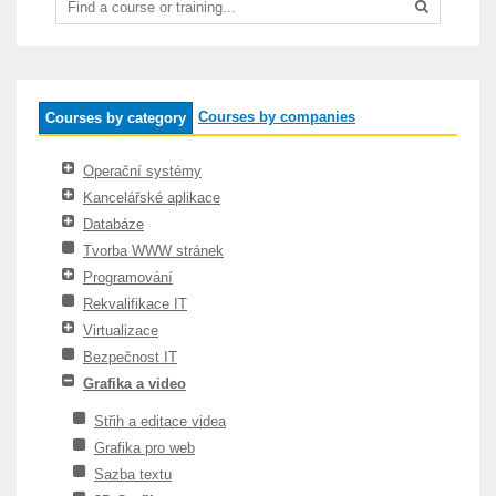
Courses by companies
Courses by category
Operační systémy
Kancelářské aplikace
Databáze
Tvorba WWW stránek
Programování
Rekvalifikace IT
Virtualizace
Bezpečnost IT
Grafika a video
Střih a editace videa
Grafika pro web
Sazba textu