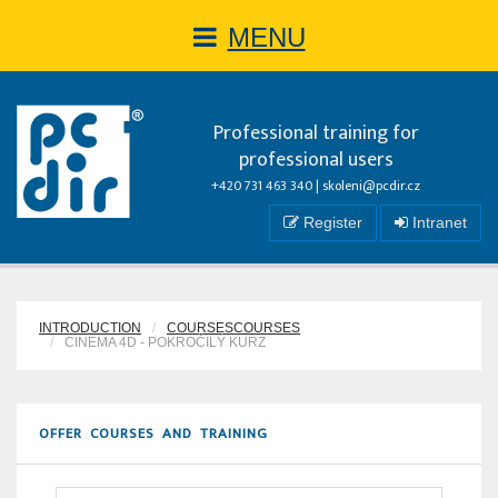
MENU
Professional training for
professional users
+420 731 463 340 |
skoleni@pcdir.cz
Register
Intranet
INTRODUCTION
COURSESCOURSES
CINEMA 4D - POKROČILÝ KURZ
OFFER COURSES AND TRAINING