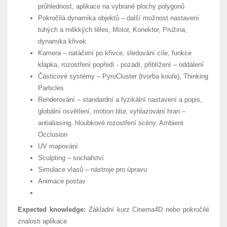
průhlednost, aplikace na vybrané plochy polygonů
Pokročilá dynamika objektů – další možnost nastavení
tuhých a měkkých těles, Motor, Konektor, Pružina,
dynamika křivek
Kamera – natáčení po křivce, sledování cíle, funkce
klapka, rozostření popředí - pozadí, přiblížení – oddálení
Částicové systémy – PyroCluster (tvorba kouře), Thinking
Particles
Renderování – standardní a fyzikální nastavení a popis,
globální osvětlení, motion blur, vyhlazování hran –
antialiasing, hloubkové rozostření scény, Ambient
Occlusion
UV mapování
Sculpting – sochařství
Simulace vlasů – nástroje pro úpravu
Animace postav
Expected knowledge:
Základní kurz Cinema4D nebo pokročilé
znalosti aplikace