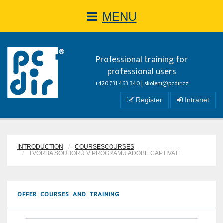
MENU
Professional training for
professional users
+420 731 463 340 |
skoleni@pcdir.cz
Register
Intranet
INTRODUCTION
COURSESCOURSES
TVORBA SOUBORŮ V PROGRAMU ADOBE CAPTIVATE
OFFER COURSES AND TRAINING