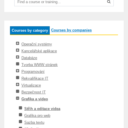
Courses by companies
Courses by category
Operační systémy
Kancelářské aplikace
Databáze
Tvorba WWW stránek
Programování
Rekvalifikace IT
Virtualizace
Bezpečnost IT
Grafika a video
Střih a editace videa
Grafika pro web
Sazba textu