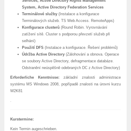
Services, Active Directory Rights Management
System, Active Directory Federation Services
Terminálové služby
(Instalace a konfigurace
Terminálových služeb. TS Web Access. RemoteApps)
Konfigurace clusterů
(Round Robin. Vyrovnávání
zatížení sítě. Cluster s podporou převzetí služeb při
selhání)
Použití DFS
(Instalace a konfigurace. Řešení problémů)
Údržba Active Directory
(Zálohování a obnova. Operace
se soubory Active Directory, defragmentace databáze.
Odstranění neúspěšně odebraných DC z Active Directory)
Erforderliche Kenntnisse:
základní znalosti administrace
systému MS Windows 2008, popřípadě znalosti na úrovni kurzu
W2K81
.
Kurstermine:
Kein Termin augeschrieben.