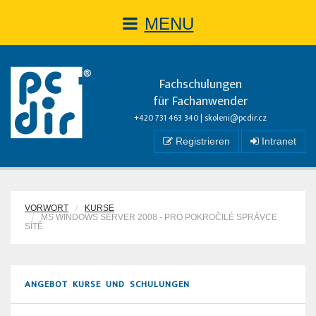
MENU
Fachschulungen
für Fachanwender
+420 731 463 340 |
skoleni@pcdir.cz
Registrieren
Intranet
VORWORT
KURSE
MS WINDOWS SERVER 2008 - PRO POKROČILÉ SPRÁVCE
SÍTĚ
ANGEBOT KURSE UND SCHULUNGEN