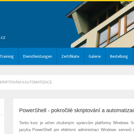
.cz
raining
Dienstleistungen
Zertifikate
Galerie
Bestellung
KRIPTOVÁNÍ A AUTOMATIZACE
PowerShell - pokročilé skriptování a automatiz
Tento kurz je určen zkušeným správcům platformy Windows Serve
jazyka PowerShell pro efektivní administraci Windows serverů i