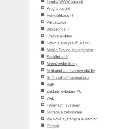
Tvorba WWW stránek
Programování
Rekvalifikace IT
Virtualizace
Bezpečnost IT
Grafika a video
Návrh a analýza IS a UML
Mobile Device Management
Sociální sítě
Manažerské kurzy
Aplikační a serverové služby
Sítě a síťové technologie
VoIP
Základy ovládání PC
Web
Informační systémy
Storage a zálohování
Výukové systémy a e-learning
Ostatní