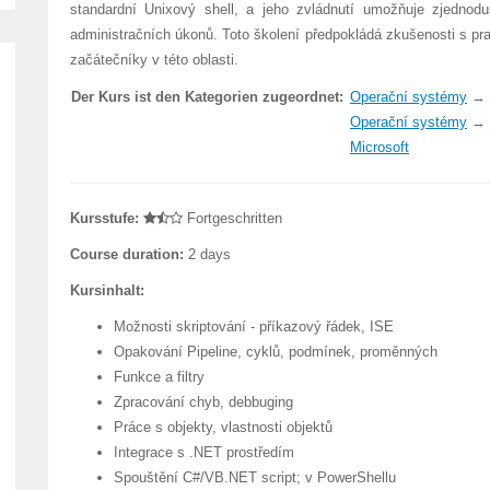
standardní Unixový shell, a jeho zvládnutí umožňuje zjednodu
administračních úkonů. Toto školení předpokládá zkušenosti s p
začátečníky v této oblasti.
Der Kurs ist den Kategorien zugeordnet:
Operační systémy
→
Operační systémy
→
Microsoft
Kursstufe:
Fortgeschritten
Course duration:
2 days
Kursinhalt:
Možnosti skriptování - příkazový řádek, ISE
Opakování Pipeline, cyklů, podmínek, proměnných
Funkce a filtry
Zpracování chyb, debbuging
Práce s objekty, vlastnosti objektů
Integrace s .NET prostředím
Spouštění C#/VB.NET script; v PowerShellu