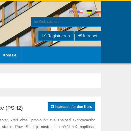
Registrieren
Intranet
Kontakt
Interesse für den Kurs
ace (PSH2)
r, kteří chtějí prohloubit své znalosti skriptovacího
 stanic. PowerShell je nástroj mocnější než například