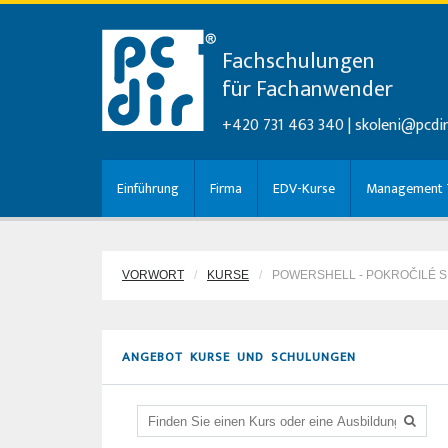
Fachschulungen
für Fachanwender
+420 731 463 340 |
skoleni@pcdir
Einführung
Firma
EDV-Kurse
Management T
VORWORT
KURSE
POWERSHELL - POKROČILÉ S
ANGEBOT KURSE UND SCHULUNGEN