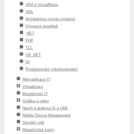
VBA a VisualBasic
XML
Architektura vývoje systémů
Vývojové prostředí
.NET
PHP
TCL
VB .NET
Qt
Programování mikrokontrolérů
Rekvalifikace IT
Virtualizace
Bezpečnost IT
Grafika a video
Návrh a analýza IS a UML
Mobile Device Management
Sociální sítě
Manažerské kurzy