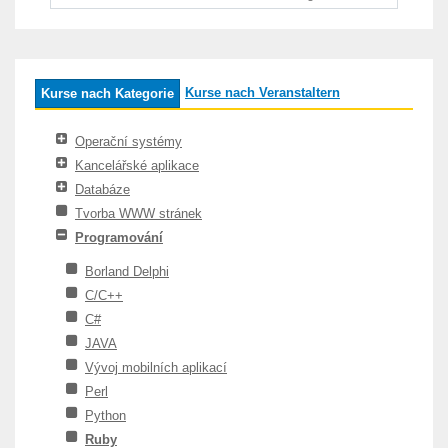
Kurse nach Veranstaltern
Kurse nach Kategorie
Operační systémy
Kancelářské aplikace
Databáze
Tvorba WWW stránek
Programování
Borland Delphi
C/C++
C#
JAVA
Vývoj mobilních aplikací
Perl
Python
Ruby