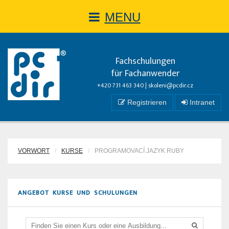
MENU
Fachschulungen
für Fachanwender
+420 731 463 340 |
skoleni@pcdir.cz
Registrieren
Intranet
VORWORT
KURSE
PROGRAMOVACÍ JAZYK RUBY
ANGEBOT KURSE UND SCHULUNGEN