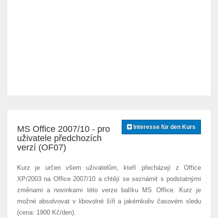
Interesse für den Kurs
MS Office 2007/10 - pro
uživatele předchozích
verzí (OF07)
Kurz je určen všem uživatelům, kteří přecházejí z Office
XP/2003 na Office 2007/10 a chtějí se seznámit s podstatnými
změnami a novinkami této verze balíku MS Office. Kurz je
možné absolvovat v libovolné šíři a jakémkoliv časovém sledu
(cena: 1900 Kč/den).