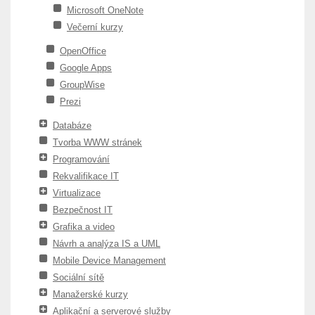
Microsoft OneNote
Večerní kurzy
OpenOffice
Google Apps
GroupWise
Prezi
Databáze
Tvorba WWW stránek
Programování
Rekvalifikace IT
Virtualizace
Bezpečnost IT
Grafika a video
Návrh a analýza IS a UML
Mobile Device Management
Sociální sítě
Manažerské kurzy
Aplikační a serverové služby