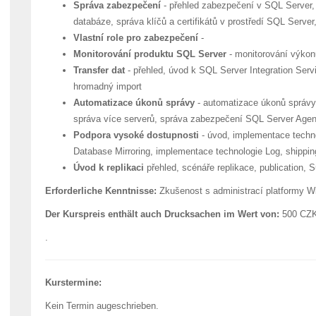
Správa zabezpečení
- přehled zabezpečení v SQL Server,
databáze, správa klíčů a certifikátů v prostředí SQL Serv
Vlastní role pro zabezpečení
-
Monitorování produktu SQL Server
- monitorování výkonu
Transfer dat
- přehled, úvod k SQL Server Integration Servi
hromadný import
Automatizace úkonů správy
- automatizace úkonů správy
správa více serverů, správa zabezpečení SQL Server Agen
Podpora vysoké dostupnosti
- úvod, implementace techno
Database Mirroring, implementace technologie Log, shippi
Úvod k replikaci
přehled, scénáře replikace, publication, S
Erforderliche Kenntnisse:
Zkušenost s administrací platformy W
Der Kurspreis enthält auch Drucksachen im Wert von:
500 CZ
.
Kurstermine:
Kein Termin augeschrieben.