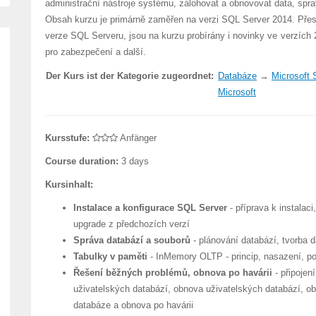
administrační nástroje systému, zálohovat a obnovovat data, spr
Obsah kurzu je primárně zaměřen na verzi SQL Server 2014. Přesto
verze SQL Serveru, jsou na kurzu probírány i novinky ve verzích 
pro zabezpečení a další.
Der Kurs ist der Kategorie zugeordnet:
Databáze
→
Microsoft
Microsoft
Kursstufe:
Anfänger
Course duration:
3 days
Kursinhalt:
Instalace a konfigurace SQL Server
- příprava k instalac
upgrade z předchozích verzí
Správa databází a souborů
- plánování databází, tvorba 
Tabulky v paměti
- InMemory OLTP - princip, nasazení, po
Řešení běžných problémů, obnova po havárii
- připojen
uživatelských databází, obnova uživatelských databází, o
databáze a obnova po havárii