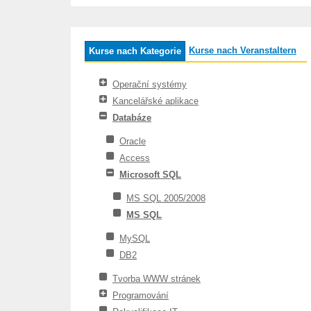
Kurse nach Veranstaltern
Kurse nach Kategorie
Operační systémy
Kancelářské aplikace
Databáze
Oracle
Access
Microsoft SQL
MS SQL 2005/2008
MS SQL
MySQL
DB2
Tvorba WWW stránek
Programování