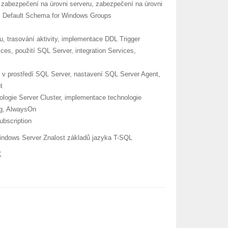
 zabezpečení na úrovni serveru, zabezpečení na úrovni
er, Default Schema for Windows Groups
, trasování aktivity, implementace DDL Trigger
ces, použití SQL Server, integration Services,
 v prostředí SQL Server, nastavení SQL Server Agent,
t
logie Server Cluster, implementace technologie
ng, AlwaysOn
ubscription
indows Server Znalost základů jazyka T-SQL
K