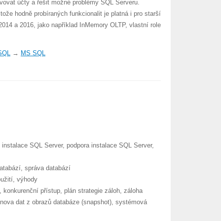
avovat účty a řešit možné problémy SQL Serveru.
že hodně probíraných funkcionalit je platná i pro starší
2014 a 2016, jako například InMemory OLTP, vlastní role
 SQL
→
MS SQL
i, instalace SQL Server, podpora instalace SQL Server,
databází, správa databází
užití, výhody
í, konkurenční přístup, plán strategie záloh, záloha
bnova dat z obrazů databáze (snapshot), systémová