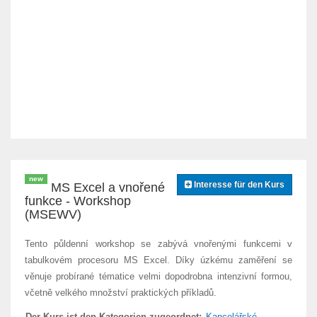
new
Interesse für den Kurs
MS Excel a vnořené
funkce - Workshop
(MSEWV)
Tento půldenní workshop se zabývá vnořenými funkcemi v
tabulkovém procesoru MS Excel. Díky úzkému zaměření se
věnuje probírané tématice velmi dopodrobna intenzivní formou,
včetně velkého množství praktických příkladů.
Der Kurs ist den Kategorien zugeordnet:
Kancelářské