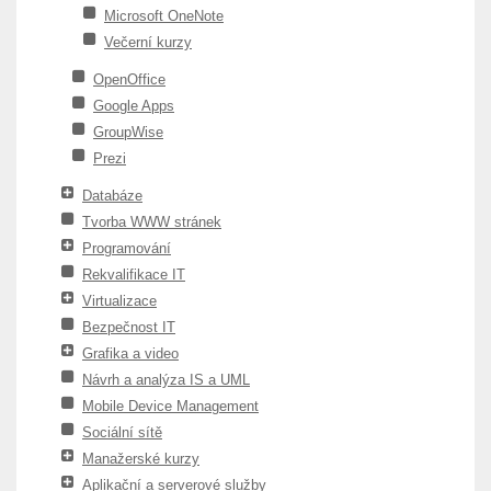
Microsoft OneNote
Večerní kurzy
OpenOffice
Google Apps
GroupWise
Prezi
Databáze
Tvorba WWW stránek
Programování
Rekvalifikace IT
Virtualizace
Bezpečnost IT
Grafika a video
Návrh a analýza IS a UML
Mobile Device Management
Sociální sítě
Manažerské kurzy
Aplikační a serverové služby