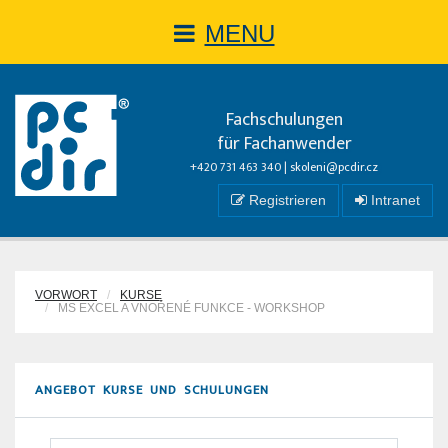
MENU
Fachschulungen
für Fachanwender
+420 731 463 340 |
skoleni@pcdir.cz
Registrieren
Intranet
VORWORT
KURSE
MS EXCEL A VNOŘENÉ FUNKCE - WORKSHOP
ANGEBOT KURSE UND SCHULUNGEN