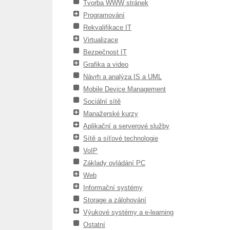
Tvorba WWW stránek
Programování
Rekvalifikace IT
Virtualizace
Bezpečnost IT
Grafika a video
Návrh a analýza IS a UML
Mobile Device Management
Sociální sítě
Manažerské kurzy
Aplikační a serverové služby
Sítě a síťové technologie
VoIP
Základy ovládání PC
Web
Informační systémy
Storage a zálohování
Výukové systémy a e-learning
Ostatní