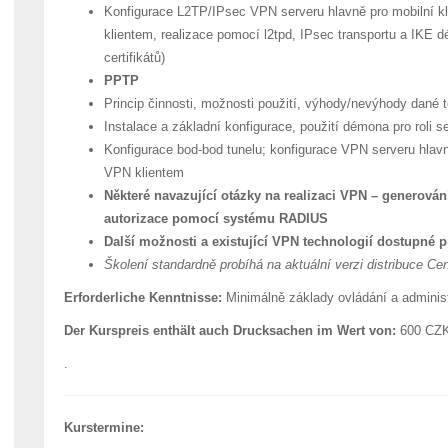
Konfigurace L2TP/IPsec VPN serveru hlavně pro mobilní k
klientem, realizace pomocí l2tpd, IPsec transportu a IKE 
certifikátů)
PPTP
Princip činnosti, možnosti použití, výhody/nevýhody dané 
Instalace a základní konfigurace, použití démona pro roli s
Konfigurace bod-bod tunelu; konfigurace VPN serveru hlav
VPN klientem
Některé navazující otázky na realizaci VPN – generování
autorizace pomocí systému RADIUS
Další možnosti a existující VPN technologií dostupné 
Školení standardně probíhá na aktuální verzi distribuce C
Erforderliche Kenntnisse:
Minimálně základy ovládání a adminis
Der Kurspreis enthält auch Drucksachen im Wert von:
600 CZ
.
Kurstermine: