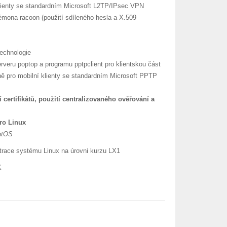
lienty se standardním Microsoft L2TP/IPsec VPN
démona racoon (použití sdíleného hesla a X.509
technologie
erveru poptop a programu pptpclient pro klientskou část
ně pro mobilní klienty se standardním Microsoft PPTP
 certifikátů, použití centralizovaného ověřování a
pro Linux
entOS
trace systému Linux na úrovni kurzu LX1
K