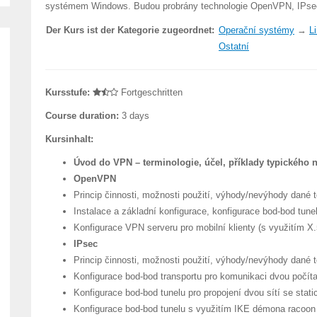
systémem Windows. Budou probrány technologie OpenVPN, IPse
Der Kurs ist der Kategorie zugeordnet:
Operační systémy
→
L
Ostatní
Kursstufe:
Fortgeschritten
Course duration:
3 days
Kursinhalt:
Úvod do VPN – terminologie, účel, příklady typického 
OpenVPN
Princip činnosti, možnosti použití, výhody/nevýhody dané 
Instalace a základní konfigurace, konfigurace bod-bod tune
Konfigurace VPN serveru pro mobilní klienty (s využitím X.5
IPsec
Princip činnosti, možnosti použití, výhody/nevýhody dané t
Konfigurace bod-bod transportu pro komunikaci dvou počíta
Konfigurace bod-bod tunelu pro propojení dvou sítí se stati
Konfigurace bod-bod tunelu s využitím IKE démona racoon (