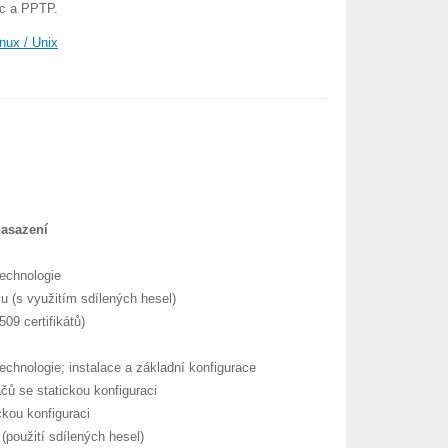
c a PPTP.
inux / Unix
nasazení
technologie
lu (s využitím sdílených hesel)
09 certifikátů)
echnologie; instalace a základní konfigurace
čů se statickou konfiguraci
ckou konfiguraci
použití sdílených hesel)