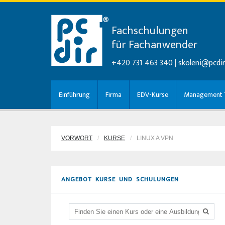
Fachschulungen
für Fachanwender
+420 731 463 340 |
skoleni@pcdir
Einführung
Firma
EDV-Kurse
Management T
VORWORT
KURSE
LINUX A VPN
ANGEBOT KURSE UND SCHULUNGEN