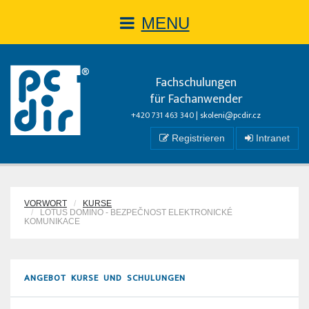
MENU
Fachschulungen
für Fachanwender
+420 731 463 340 |
skoleni@pcdir.cz
Registrieren
Intranet
VORWORT
KURSE
LOTUS DOMINO - BEZPEČNOST ELEKTRONICKÉ
KOMUNIKACE
ANGEBOT KURSE UND SCHULUNGEN