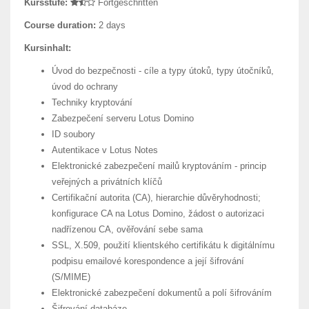
Kursstufe:
Fortgeschritten
Course duration:
2 days
Kursinhalt:
Úvod do bezpečnosti - cíle a typy útoků, typy útočníků,
úvod do ochrany
Techniky kryptování
Zabezpečení serveru Lotus Domino
ID soubory
Autentikace v Lotus Notes
Elektronické zabezpečení mailů kryptováním - princip
veřejných a privátních klíčů
Certifikační autorita (CA), hierarchie důvěryhodnosti;
konfigurace CA na Lotus Domino, žádost o autorizaci
nadřízenou CA, ověřování sebe sama
SSL, X.509, použití klientského certifikátu k digitálnímu
podpisu emailové korespondence a její šifrování
(S/MIME)
Elektronické zabezpečení dokumentů a polí šifrováním
Šifrování databáze