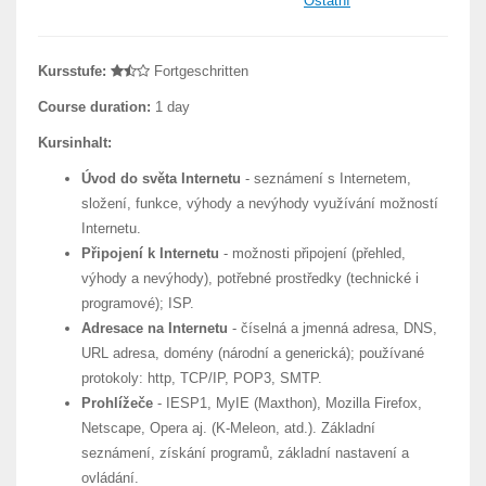
Ostatní
Kursstufe:
Fortgeschritten
Course duration:
1 day
Kursinhalt:
Úvod do světa Internetu
- seznámení s Internetem,
složení, funkce, výhody a nevýhody využívání možností
Internetu.
Připojení k Internetu
- možnosti připojení (přehled,
výhody a nevýhody), potřebné prostředky (technické i
programové); ISP.
Adresace na Internetu
- číselná a jmenná adresa, DNS,
URL adresa, domény (národní a generická); používané
protokoly: http, TCP/IP, POP3, SMTP.
Prohlížeče
- IESP1, MyIE (Maxthon), Mozilla Firefox,
Netscape, Opera aj. (K-Meleon, atd.). Základní
seznámení, získání programů, základní nastavení a
ovládání.