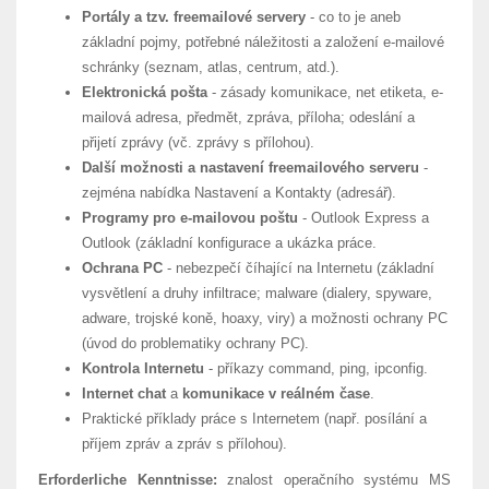
Portály a tzv. freemailové servery
- co to je aneb
základní pojmy, potřebné náležitosti a založení e-mailové
schránky (seznam, atlas, centrum, atd.).
Elektronická pošta
- zásady komunikace, net etiketa, e-
mailová adresa, předmět, zpráva, příloha; odeslání a
přijetí zprávy (vč. zprávy s přílohou).
Další možnosti a nastavení freemailového serveru
-
zejména nabídka Nastavení a Kontakty (adresář).
Programy pro e-mailovou poštu
- Outlook Express a
Outlook (základní konfigurace a ukázka práce.
Ochrana PC
- nebezpečí číhající na Internetu (základní
vysvětlení a druhy infiltrace; malware (dialery, spyware,
adware, trojské koně, hoaxy, viry) a možnosti ochrany PC
(úvod do problematiky ochrany PC).
Kontrola Internetu
- příkazy command, ping, ipconfig.
Internet chat
a
komunikace v reálném čase
.
Praktické příklady práce s Internetem (např. posílání a
příjem zpráv a zpráv s přílohou).
Erforderliche Kenntnisse:
znalost operačního systému MS