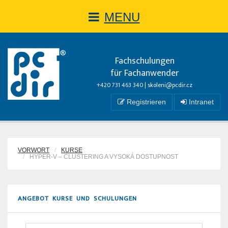
MENU
Fachschulungen
für Fachanwender
+420 731 463 340 |
skoleni@pcdir.cz
Registrieren
Intranet
VORWORT
KURSE
HYPER-V – CLUSTERING A VYSOKÁ DOSTUPNOST
ANGEBOT KURSE UND SCHULUNGEN