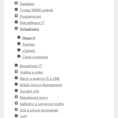
Databáze
Tvorba WWW stránek
Programování
Rekvalifikace IT
Virtualizace
Hyper-V
XenApp
vSphere
Cloud computing
Bezpečnost IT
Grafika a video
Návrh a analýza IS a UML
Mobile Device Management
Sociální sítě
Manažerské kurzy
Aplikační a serverové služby
Sítě a síťové technologie
VoIP