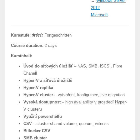
→
Windows Server
2012
Microsoft
Kursstufe:
Fortgeschritten
Course duration:
2 days
Kursinhalt:
Úvod do síťových úložišť
– NAS, SMB, iSCSI, Fibre
Chanell
Hyper-V a síťová úložiště
Hyper-V replika
Hyper-V cluster
– vytvoření, konfigurace, live migration
Vysoká dostupnost
– high availability v prostředí Hyper-
V clusteru
Využití powershellu
CSV
– cluster shared volume, quorum, witness
Bitlocker CSV
SMB cluster