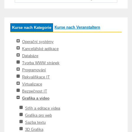
Kurse nach Veranstaltern
Kurse nach Kategorie
Operační systémy
Kancelářské aplikace
Databáze
Tvorba WWW stránek
Programování
Rekvalifikace IT
Virtualizace
Bezpečnost IT
Grafika a video
Střih a editace videa
Grafika pro web
Sazba textu
3D Grafika