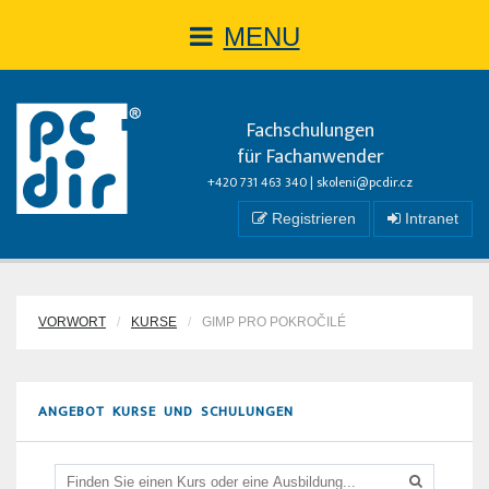
MENU
Fachschulungen
für Fachanwender
+420 731 463 340 |
skoleni@pcdir.cz
Registrieren
Intranet
VORWORT
KURSE
GIMP PRO POKROČILÉ
ANGEBOT KURSE UND SCHULUNGEN