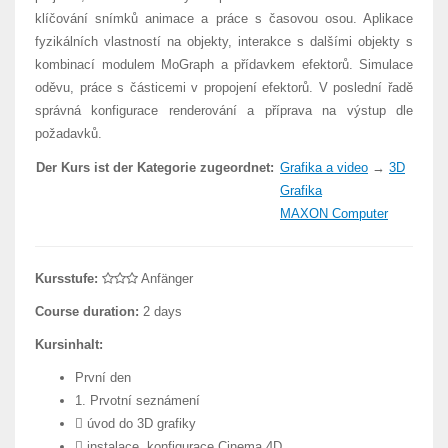
klíčování snímků animace a práce s časovou osou. Aplikace
fyzikálních vlastností na objekty, interakce s dalšími objekty s
kombinací modulem MoGraph a přídavkem efektorů. Simulace
oděvu, práce s částicemi v propojení efektorů. V poslední řadě
správná konfigurace renderování a příprava na výstup dle
požadavků.
Der Kurs ist der Kategorie zugeordnet:
Grafika a video
→
3D
Grafika
MAXON Computer
Kursstufe:
Anfänger
Course duration:
2 days
Kursinhalt:
První den
1. Prvotní seznámení
 úvod do 3D grafiky
 instalace, konfigurace Cinema 4D