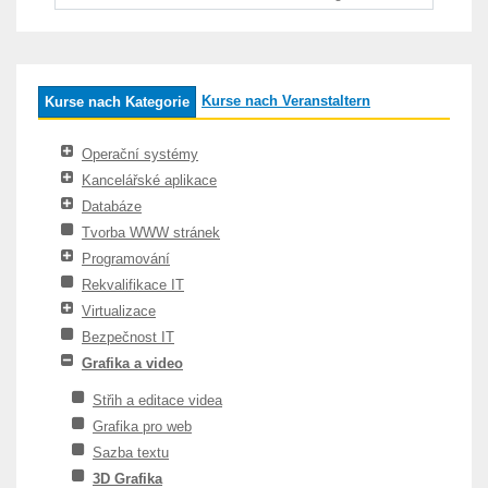
Kurse nach Veranstaltern
Kurse nach Kategorie
Operační systémy
Kancelářské aplikace
Databáze
Tvorba WWW stránek
Programování
Rekvalifikace IT
Virtualizace
Bezpečnost IT
Grafika a video
Střih a editace videa
Grafika pro web
Sazba textu
3D Grafika