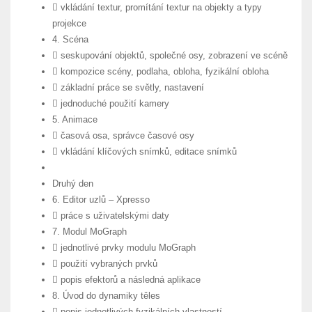
 vkládání textur, promítání textur na objekty a typy
projekce
4. Scéna
 seskupování objektů, společné osy, zobrazení ve scéně
 kompozice scény, podlaha, obloha, fyzikální obloha
 základní práce se světly, nastavení
 jednoduché použití kamery
5. Animace
 časová osa, správce časové osy
 vkládání klíčových snímků, editace snímků
Druhý den
6. Editor uzlů – Xpresso
 práce s uživatelskými daty
7. Modul MoGraph
 jednotlivé prvky modulu MoGraph
 použití vybraných prvků
 popis efektorů a následná aplikace
8. Úvod do dynamiky těles
 popis jednotlivých fyzikálních vlastností