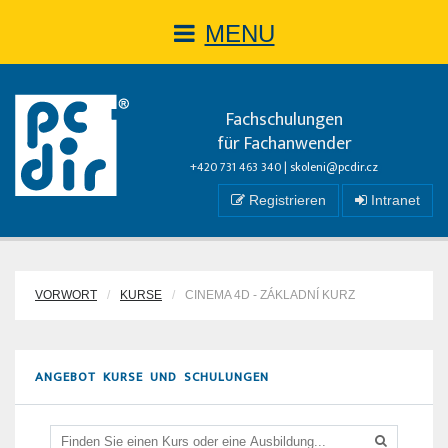
MENU
Fachschulungen
für Fachanwender
+420 731 463 340 |
skoleni@pcdir.cz
Registrieren
Intranet
VORWORT
KURSE
CINEMA 4D - ZÁKLADNÍ KURZ
ANGEBOT KURSE UND SCHULUNGEN