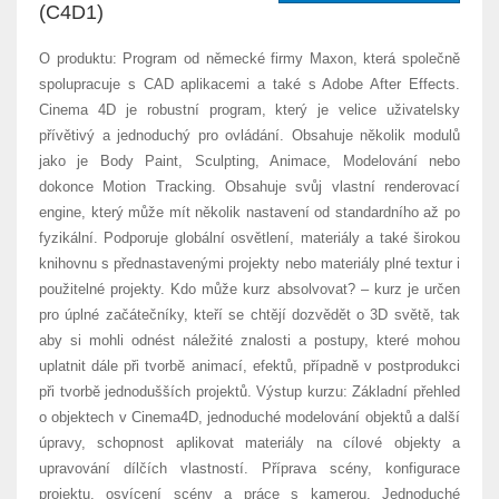
(C4D1)
O produktu: Program od německé firmy Maxon, která společně
spolupracuje s CAD aplikacemi a také s Adobe After Effects.
Cinema 4D je robustní program, který je velice uživatelsky
přívětivý a jednoduchý pro ovládání. Obsahuje několik modulů
jako je Body Paint, Sculpting, Animace, Modelování nebo
dokonce Motion Tracking. Obsahuje svůj vlastní renderovací
engine, který může mít několik nastavení od standardního až po
fyzikální. Podporuje globální osvětlení, materiály a také širokou
knihovnu s přednastavenými projekty nebo materiály plné textur i
použitelné projekty. Kdo může kurz absolvovat? – kurz je určen
pro úplné začátečníky, kteří se chtějí dozvědět o 3D světě, tak
aby si mohli odnést náležité znalosti a postupy, které mohou
uplatnit dále při tvorbě animací, efektů, případně v postprodukci
při tvorbě jednodušších projektů. Výstup kurzu: Základní přehled
o objektech v Cinema4D, jednoduché modelování objektů a další
úpravy, schopnost aplikovat materiály na cílové objekty a
upravování dílčích vlastností. Příprava scény, konfigurace
projektu, osvícení scény a práce s kamerou. Jednoduché