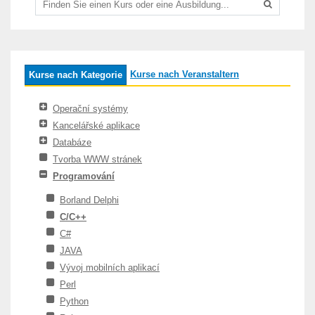
Kurse nach Veranstaltern
Kurse nach Kategorie
Operační systémy
Kancelářské aplikace
Databáze
Tvorba WWW stránek
Programování
Borland Delphi
C/C++
C#
JAVA
Vývoj mobilních aplikací
Perl
Python