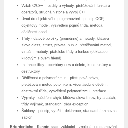
Vztah C/C++ - rozdíly a výhody, přetěžování funkcí a
operátorů, stručná historie a vývoj C++
Úvod do objektového programování - princip OOP,
objektový model, vysvětlení pojmů třída, metoda,
dědičnost apod.
Třídy - datové položky (proměnné) a metody, klíčová
slova class, struct, private, public, přetěžování metod,
virtuální metody, přátelské třídy a funkce (deklarace
klíčovým slovem friend)
Instance třídy - operátory new a delete, konstruktory a
destruktory
Dědičnost a polymorfizmus - přístupová práva,
přetěžování metod potomkem, vícenásobné dědění,
abstraktní třída, vysvětlení polymorfizmu, interface
Výjimky - ošetření chyb, klíčová slova throw, try a catch,
třídy výjimek, standardní třída exception
Šablony - princip, využití, deklarace, standardní knihovna
šablon
Erforderliche Kenntnisse:
základní znalost programování,