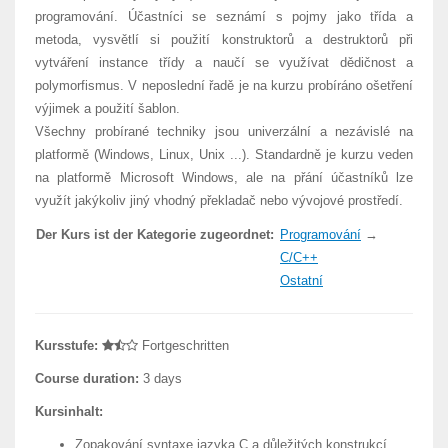
programování. Účastníci se seznámí s pojmy jako třída a
metoda, vysvětlí si použití konstruktorů a destruktorů při
vytváření instance třídy a naučí se využívat dědičnost a
polymorfismus. V neposlední řadě je na kurzu probíráno ošetření
výjimek a použití šablon.
Všechny probírané techniky jsou univerzální a nezávislé na
platformě (Windows, Linux, Unix ...). Standardně je kurzu veden
na platformě Microsoft Windows, ale na přání účastníků lze
využít jakýkoliv jiný vhodný překladač nebo vývojové prostředí.
Der Kurs ist der Kategorie zugeordnet:
Programování
→
C/C++
Ostatní
Kursstufe:
Fortgeschritten
Course duration:
3 days
Kursinhalt:
Zopakování syntaxe jazyka C a důležitých konstrukcí