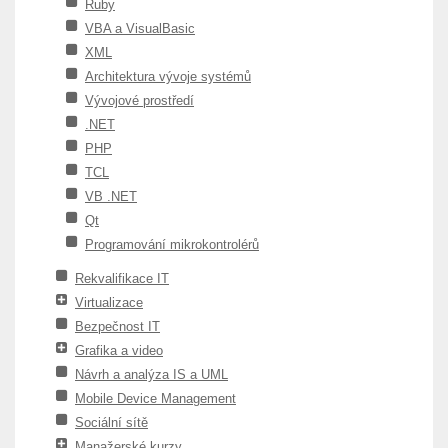
Ruby
VBA a VisualBasic
XML
Architektura vývoje systémů
Vývojové prostředí
.NET
PHP
TCL
VB .NET
Qt
Programování mikrokontrolérů
Rekvalifikace IT
Virtualizace
Bezpečnost IT
Grafika a video
Návrh a analýza IS a UML
Mobile Device Management
Sociální sítě
Manažerské kurzy