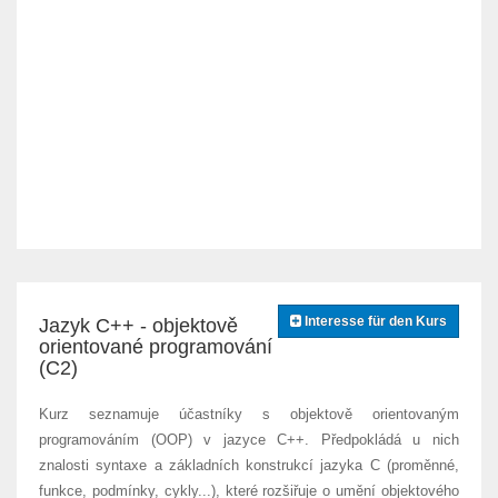
Interesse für den Kurs
Jazyk C++ - objektově
orientované programování
(C2)
Kurz seznamuje účastníky s objektově orientovaným
programováním (OOP) v jazyce C++. Předpokládá u nich
znalosti syntaxe a základních konstrukcí jazyka C (proměnné,
funkce, podmínky, cykly...), které rozšiřuje o umění objektového