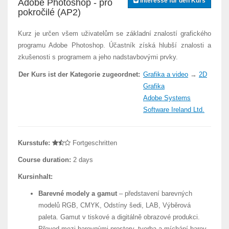
Interesse für den Kurs
Adobe Photoshop - pro
pokročilé (AP2)
Kurz je určen všem uživatelům se základní znalostí grafického
programu Adobe Photoshop. Účastník získá hlubší znalosti a
zkušenosti s programem a jeho nadstavbovými prvky.
Der Kurs ist der Kategorie zugeordnet:
Grafika a video
→
2D
Grafika
Adobe Systems
Software Ireland Ltd.
Kursstufe:
Fortgeschritten
Course duration:
2 days
Kursinhalt:
Barevné modely a gamut
– představení barevných
modelů RGB, CMYK, Odstíny šedi, LAB, Výběrová
paleta. Gamut v tiskové a digitálně obrazové produkci.
Převod mezi barevnými prostory, tvorba a míchání barev,