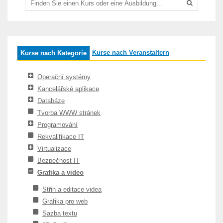
Kurse nach Veranstaltern
Kurse nach Kategorie
Operační systémy
Kancelářské aplikace
Databáze
Tvorba WWW stránek
Programování
Rekvalifikace IT
Virtualizace
Bezpečnost IT
Grafika a video
Střih a editace videa
Grafika pro web
Sazba textu