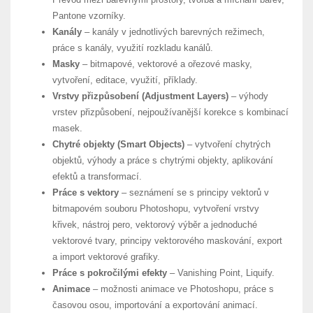
Pantone vzorníky.
Kanály
– kanály v jednotlivých barevných režimech,
práce s kanály, využití rozkladu kanálů.
Masky
– bitmapové, vektorové a ořezové masky,
vytvoření, editace, využití, příklady.
Vrstvy přizpůsobení (Adjustment Layers)
– výhody
vrstev přizpůsobení, nejpoužívanější korekce s kombinací
masek.
Chytré objekty (Smart Objects)
– vytvoření chytrých
objektů, výhody a práce s chytrými objekty, aplikování
efektů a transformací.
Práce s vektory
– seznámení se s principy vektorů v
bitmapovém souboru Photoshopu, vytvoření vrstvy
křivek, nástroj pero, vektorový výběr a jednoduché
vektorové tvary, principy vektorového maskování, export
a import vektorové grafiky.
Práce s pokročilými efekty
– Vanishing Point, Liquify.
Animace
– možnosti animace ve Photoshopu, práce s
časovou osou, importování a exportování animací.