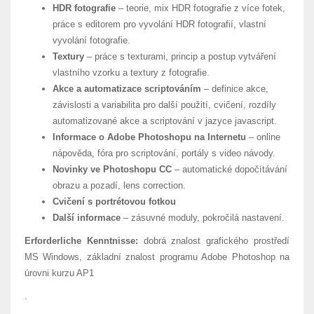
HDR fotografie
– teorie, mix HDR fotografie z více fotek,
práce s editorem pro vyvolání HDR fotografií, vlastní
vyvolání fotografie.
Textury
– práce s texturami, princip a postup vytváření
vlastního vzorku a textury z fotografie.
Akce a automatizace scriptováním
– definice akce,
závislosti a variabilita pro další použití, cvičení, rozdíly
automatizované akce a scriptování v jazyce javascript.
Informace o Adobe Photoshopu na Internetu
– online
nápověda, fóra pro scriptování, portály s video návody.
Novinky ve Photoshopu CC
– automatické dopočítávání
obrazu a pozadí, lens correction.
Cvičení s portrétovou fotkou
Další informace
– zásuvné moduly, pokročilá nastavení.
Erforderliche Kenntnisse:
dobrá znalost grafického prostředí
MS Windows, základní znalost programu Adobe Photoshop na
úrovni kurzu AP1
.