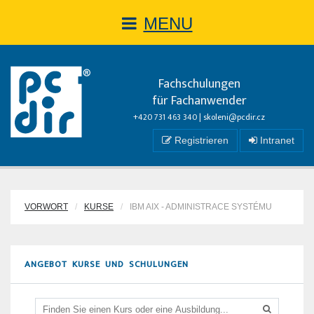
MENU
Fachschulungen
für Fachanwender
+420 731 463 340 |
skoleni@pcdir.cz
Registrieren
Intranet
VORWORT
KURSE
IBM AIX - ADMINISTRACE SYSTÉMU
ANGEBOT KURSE UND SCHULUNGEN