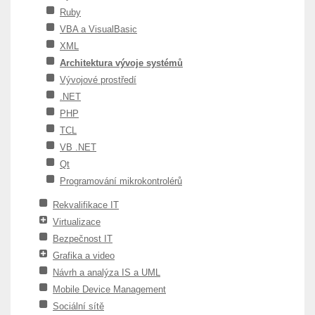
Ruby
VBA a VisualBasic
XML
Architektura vývoje systémů
Vývojové prostředí
.NET
PHP
TCL
VB .NET
Qt
Programování mikrokontrolérů
Rekvalifikace IT
Virtualizace
Bezpečnost IT
Grafika a video
Návrh a analýza IS a UML
Mobile Device Management
Sociální sítě