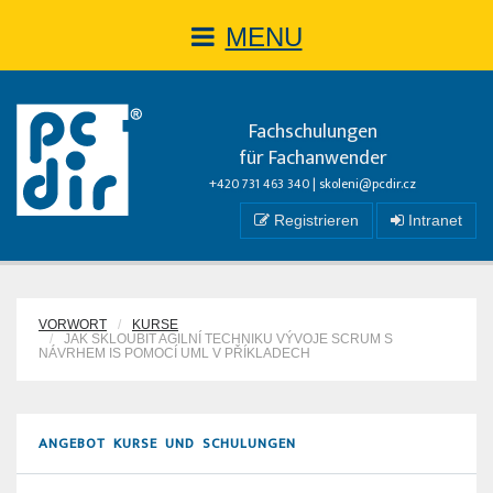
MENU
Fachschulungen
für Fachanwender
+420 731 463 340 |
skoleni@pcdir.cz
Registrieren
Intranet
VORWORT
KURSE
JAK SKLOUBIT AGILNÍ TECHNIKU VÝVOJE SCRUM S
NÁVRHEM IS POMOCÍ UML V PŘÍKLADECH
ANGEBOT KURSE UND SCHULUNGEN