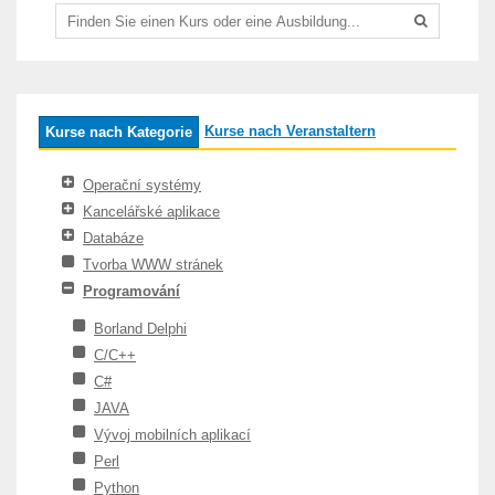
Kurse nach Veranstaltern
Kurse nach Kategorie
Operační systémy
Kancelářské aplikace
Databáze
Tvorba WWW stránek
Programování
Borland Delphi
C/C++
C#
JAVA
Vývoj mobilních aplikací
Perl
Python