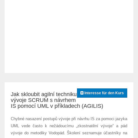
Interesse für den Kurs
Jak skloubit agilní techniku
vývoje SCRUM s návrhem
IS pomocí UML v příkladech (AGILIS)
Chybné nasazení postupů vývoje při návrhu IS za pomoci jazyka
UML vede často k nežádoucímu „zkostnatění vývoje“ a pád
vývoje do metodiky Vodopád. Školení seznamuje účastníky na