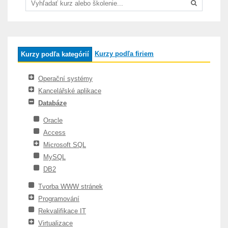
Kurzy podľa firiem
Kurzy podľa kategórií
Operační systémy
Kancelářské aplikace
Databáze
Oracle
Access
Microsoft SQL
MySQL
DB2
Tvorba WWW stránek
Programování
Rekvalifikace IT
Virtualizace