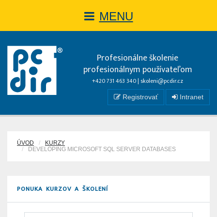
MENU
Profesionálne školenie
profesionálnym používateľom
+420 731 463 340 |
skoleni@pcdir.cz
Registrovať
Intranet
ÚVOD
KURZY
DEVELOPING MICROSOFT SQL SERVER DATABASES
PONUKA KURZOV A ŠKOLENÍ