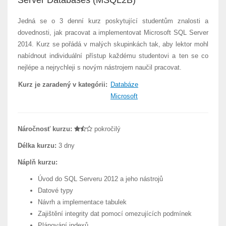
Server Databases (MSQL2B)
Jedná se o 3 denní kurz poskytující studentům znalosti a
dovednosti, jak pracovat a implementovat Microsoft SQL Server
2014. Kurz se pořádá v malých skupinkách tak, aby lektor mohl
nabídnout individuální přístup každému studentovi a ten se co
nejlépe a nejrychleji s novým nástrojem naučil pracovat.
Kurz je zaradený v kategórii:
Databáze
Microsoft
Náročnosť kurzu:
pokročilý
Délka kurzu:
3 dny
Náplň kurzu:
Úvod do SQL Serveru 2012 a jeho nástrojů
Datové typy
Návrh a implementace tabulek
Zajištění integrity dat pomocí omezujících podmínek
Plánování indexů