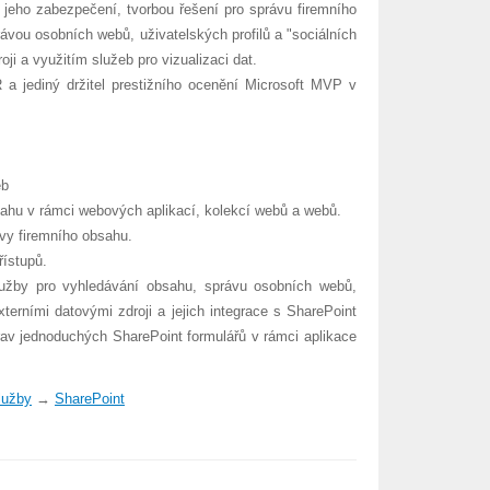
 jeho zabezpečení, tvorbou řešení pro správu firemního
vou osobních webů, uživatelských profilů a "sociálních
i a využitím služeb pro vizualizaci dat.
R a jediný držitel prestižního ocenění Microsoft MVP v
eb
hu v rámci webových aplikací, kolekcí webů a webů.
ávy firemního obsahu.
ístupů.
lužby pro vyhledávání obsahu, správu osobních webů,
externími datovými zdroji a jejich integrace s SharePoint
av jednoduchých SharePoint formulářů v rámci aplikace
lužby
→
SharePoint