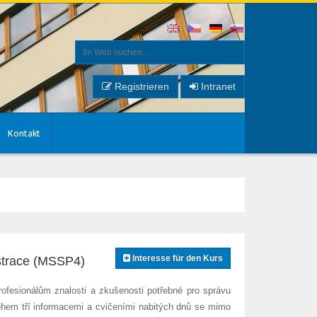
Registrieren
Intranet
Kontakt
Interesse für den Kurs
istrace (MSSP4)
rofesionálům znalosti a zkušenosti potřebné pro správu
ěhem tří informacemi a cvičeními nabitých dnů se mimo