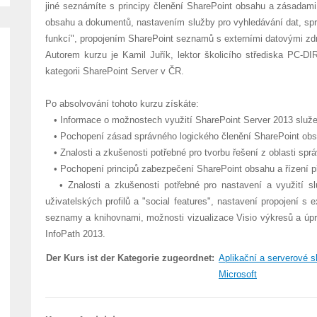
jiné seznámíte s principy členění SharePoint obsahu a zásadami
obsahu a dokumentů, nastavením služby pro vyhledávání dat, sprá
funkcí", propojením SharePoint seznamů s externími datovými zdroj
Autorem kurzu je Kamil Juřík, lektor školicího střediska PC-DI
kategorii SharePoint Server v ČR.
Po absolvování tohoto kurzu získáte:
• Informace o možnostech využití SharePoint Server 2013 služ
• Pochopení zásad správného logického členění SharePoint obsa
• Znalosti a zkušenosti potřebné pro tvorbu řešení z oblasti spr
• Pochopení principů zabezpečení SharePoint obsahu a řízení př
• Znalosti a zkušenosti potřebné pro nastavení a využití s
uživatelských profilů a "social features", nastavení propojení s 
seznamy a knihovnami, možnosti vizualizace Visio výkresů a úpr
InfoPath 2013.
Der Kurs ist der Kategorie zugeordnet:
Aplikační a serverové s
Microsoft