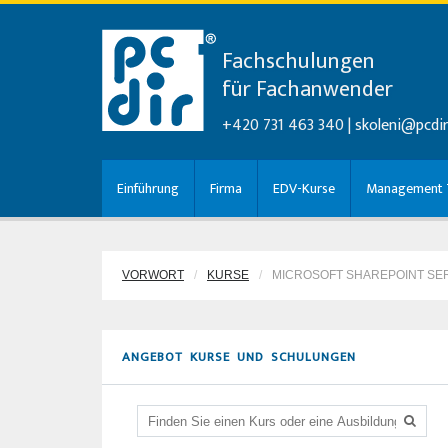
Fachschulungen
für Fachanwender
+420 731 463 340 |
skoleni@pcdir
Einführung
Firma
EDV-Kurse
Management T
VORWORT
KURSE
MICROSOFT SHAREPOINT SER
ANGEBOT KURSE UND SCHULUNGEN