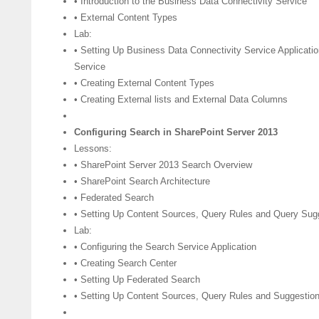
• Introduction to the Business Data Connectivity Service
• External Content Types
Lab:
• Setting Up Business Data Connectivity Service Applicatio
Service
• Creating External Content Types
• Creating External lists and External Data Columns
Configuring Search in SharePoint Server 2013
Lessons:
• SharePoint Server 2013 Search Overview
• SharePoint Search Architecture
• Federated Search
• Setting Up Content Sources, Query Rules and Query Sug
Lab:
• Configuring the Search Service Application
• Creating Search Center
• Setting Up Federated Search
• Setting Up Content Sources, Query Rules and Suggestio