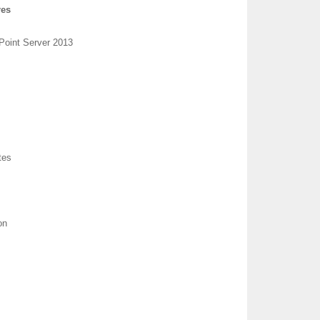
res
ePoint Server 2013
tes
on