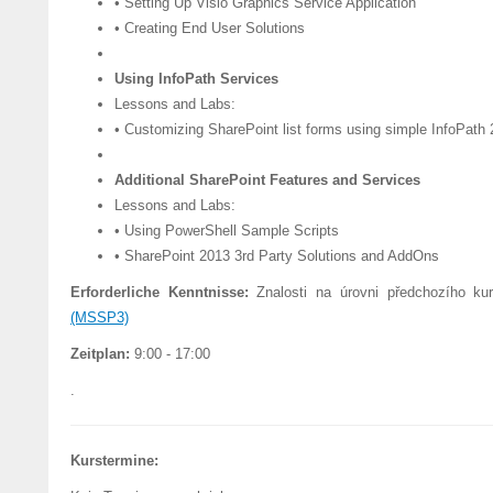
• Setting Up Visio Graphics Service Application
• Creating End User Solutions
Using InfoPath Services
Lessons and Labs:
• Customizing SharePoint list forms using simple InfoPath
Additional SharePoint Features and Services
Lessons and Labs:
• Using PowerShell Sample Scripts
• SharePoint 2013 3rd Party Solutions and AddOns
Erforderliche Kenntnisse:
Znalosti na úrovni předchozího k
(MSSP3)
Zeitplan:
9:00 - 17:00
.
Kurstermine: