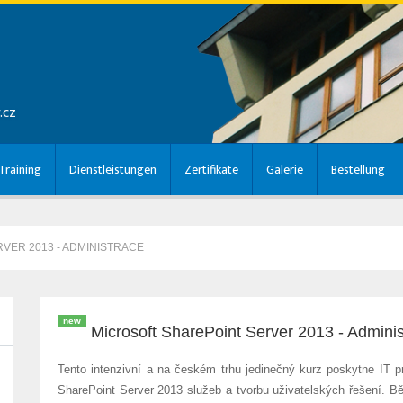
.cz
raining
Dienstleistungen
Zertifikate
Galerie
Bestellung
VER 2013 - ADMINISTRACE
new
Microsoft SharePoint Server 2013 - Admin
Tento intenzivní a na českém trhu jedinečný kurz poskytne IT p
SharePoint Server 2013 služeb a tvorbu uživatelských řešení. B