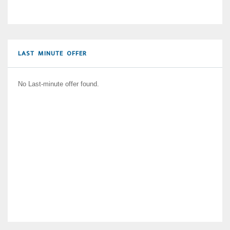
LAST MINUTE OFFER
No Last-minute offer found.