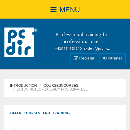
MENU
Professional training for
professional users
+420 731 463 340 |
skoleni@pcdir.cz
Register
Intranet
INTRODUCTION
COURSESCOURSES
LOTUS NOTES - ZÁKLADY PRO UŽIVATELE
OFFER COURSES AND TRAINING