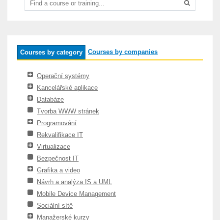
Courses by companies
Courses by category
Operační systémy
Kancelářské aplikace
Databáze
Tvorba WWW stránek
Programování
Rekvalifikace IT
Virtualizace
Bezpečnost IT
Grafika a video
Návrh a analýza IS a UML
Mobile Device Management
Sociální sítě
Manažerské kurzy