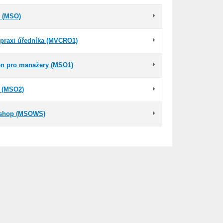
e (MSO)
 praxi úředníka (MVCRO1)
en pro manažery (MSO1)
e (MSO2)
kshop (MSOWS)