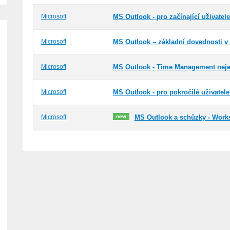
Microsoft
MS Outlook - pro začínající uživatel
Microsoft
MS Outlook – základní dovednosti v
Microsoft
MS Outlook - Time Management nej
Microsoft
MS Outlook - pro pokročilé uživatel
new
Microsoft
MS Outlook a schůzky - Wor