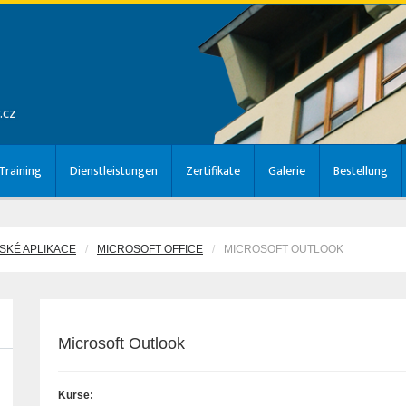
.cz
raining
Dienstleistungen
Zertifikate
Galerie
Bestellung
SKÉ APLIKACE
MICROSOFT OFFICE
MICROSOFT OUTLOOK
Microsoft Outlook
Kurse: